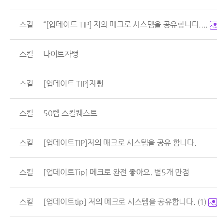
스킬
“[업데이트 TIP] 저의 매크로 시스템을 공유합니다....
스킬
나이트자뻥
스킬
[업데이트 TIP]자뻥
스킬
50렙 스킬퀘스트
스킬
[업데이트TIP]저의 매크로 시스템을 공유 합니다.
스킬
[업데이트Tip] 메크로 완전 좋아요. 별5개 만점
스킬
[업데이트tip] 저의 메크로 시스템을 공유합니다.
(1)