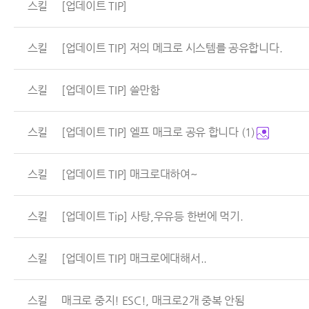
스킬
[업데이트 TIP]
스킬
[업데이트 TIP] 저의 메크로 시스템를 공유합니다.
스킬
[업데이트 TIP] 쓸만함
스킬
[업데이트 TIP] 엘프 매크로 공유 합니다
(1)
스킬
[업데이트 TIP] 매크로대하여~
스킬
[업데이트 Tip] 사탕,우유등 한번에 먹기.
스킬
[업데이트 TIP] 매크로에대해서..
스킬
매크로 중지! ESC!, 매크로2개 중복 안됨