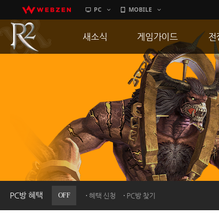
PC
MOBILE
새소식
게임가이드
전
공지사항
게임 특징
통
업데이트
서버가이드
공
이벤트
신병훈련소
히스토리
세부가이드
R
PC방으로간다
통합보급센터
PC방 혜택
OFF
혜택 신청
PC방 찾기