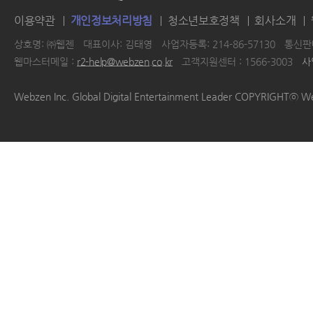
이용약관
개인정보처리방침
청소년보호정책
회사소개
상호명: ㈜웹젠
대표이사: 김태영
사업자등록: 214-86-57130
통신판매
웹마스터메일 :
r2-help@webzen.co.kr
고객지원센터 : 1566-3003
사
|
|
|
|
Webzen Inc. Global Digital Entertainment Leader COPYRIGHTⓒ W