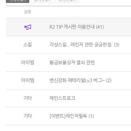
15개씩 보기
30개씩 보기
45개씩 보기
분류
R2 TIP 게시판 이용안내
(41)
스킬
각성스킬.. 레인저 관련 궁금한점.
(3)
아이템
황금보물상자 열쇠 관련
아이템
변신강화 매테리얼Lv3 버그~
(2)
기타
체인스트로크
기타
[이벤트]레인저필독
(1)