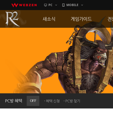
PC
MOBILE
새소식
게임가이드
전
공지사항
게임 특징
통
업데이트
서버가이드
공
이벤트
신병훈련소
히스토리
세부가이드
R
PC방으로간다
통합보급센터
PC방 혜택
OFF
혜택 신청
PC방 찾기