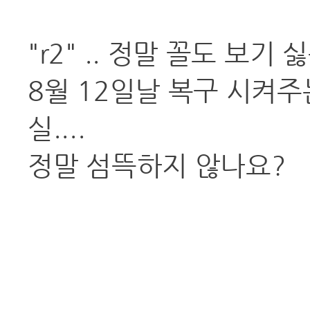
"r2" .. 정말 꼴도 보기 싫
8월 12일날 복구 시켜주
실....
정말 섬뜩하지 않나요?