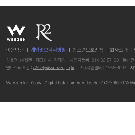
이용약관
개인정보처리방침
청소년보호정책
회사소개
상호명: ㈜웹젠
대표이사: 김태영
사업자등록: 214-86-57130
통신판매
웹마스터메일 :
r2-help@webzen.co.kr
고객지원센터 : 1566-3003
사
|
|
|
|
Webzen Inc. Global Digital Entertainment Leader COPYRIGHTⓒ W