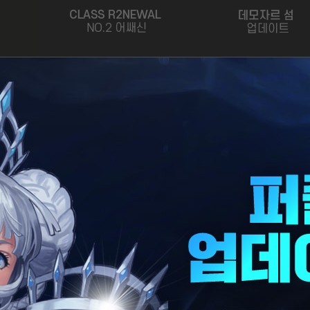
이
벤
트