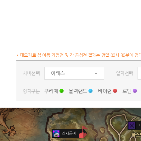
* 데모자르 섬 이동 거점전 및 각 공성전 결과는 명일 00시 30분에 업
아레스
서버선택
일자선택
푸리에
블랙랜드
바이런
로덴
영지구분
러시금지