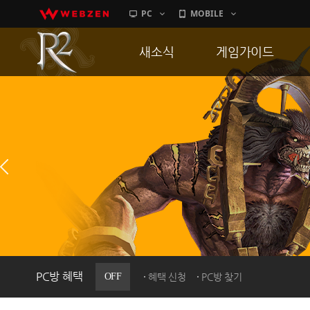
PC
MOBILE
새소식
게임가이드
공지사항
게임 특징
업데이트
서버가이드
이벤트
신병훈련소
히스토리
세부가이드
PC방으로간다
통합보급센터
PC방 혜택
OFF
혜택 신청
PC방 찾기