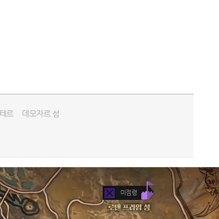
엘테르
데모자르 섬
미점령