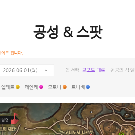
공성 & 스팟
데이트 됩니다.
2026-06-01(월)
콜포트 대륙
천공의 섬 
맵 선택
엘테르
데인케
모토나
르나베
미점령