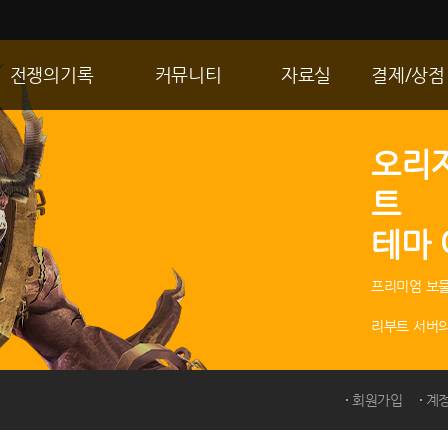
전쟁의기록
커뮤니티
자료실
결제/상점
통합 길드전
자유게시판
게임다운로드
R2 WShop
오리
공성 & 스팟
이미지게시판
갤러리
마이 Wsho
트
랭킹
동영상게시판
내 캐시
테마
R2Match
TIP게시판
GM노트
프리미엄 보물
리부트 서버의
회원가입
계