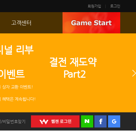
회원가입
로그인
고객센터
FAQ
지널 리부
p
문의/신고
 결전 재도약
R2 SC
 이벤트 Part2
운영정책
 상자 교환 이벤트!
 혜택은 계속됩니다!
정/비밀번호찾기