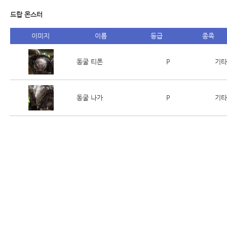
드랍 몬스터
이미지
이름
등급
종족
동굴 티폰
P
기타
동굴 나가
P
기타