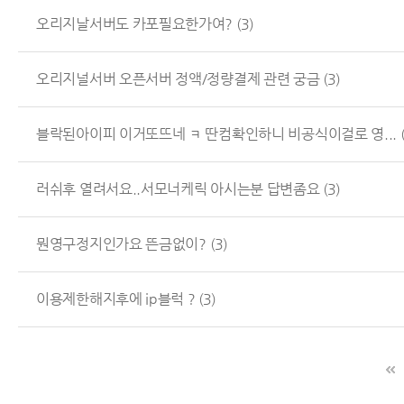
오리지날서버도 카포필요한가여?
(3)
오리지널서버 오픈서버 정액/정량결제 관련 궁금
(3)
블락된아이피 이거또뜨네 ㅋ 딴컴확인하니 비공식이걸로 영...
러쉬후 열려서요..서모너케릭 아시는분 답변좀요
(3)
뭔영구정지인가요 뜬금없이?
(3)
이용제한해지후에 ip블럭 ?
(3)