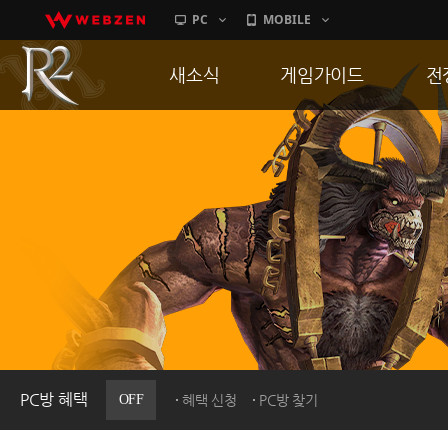
PC
MOBILE
새소식
게임가이드
전
공지사항
게임 특징
통
업데이트
서버가이드
공
이벤트
신병훈련소
히스토리
세부가이드
R
PC방으로간다
통합보급센터
PC방 혜택
OFF
혜택 신청
PC방 찾기