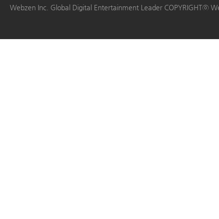
Webzen Inc. Global Digital Entertainment Leader COPYRIGHTⓒ W