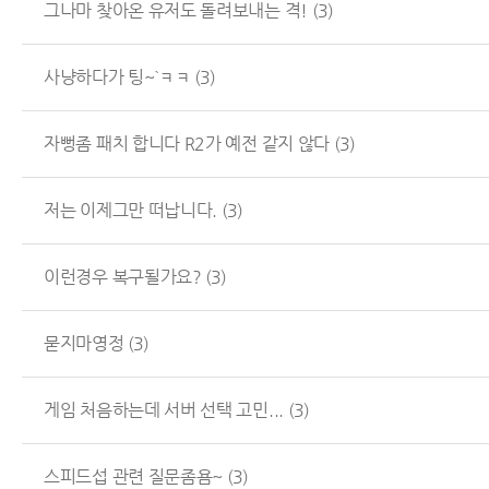
그나마 찾아온 유저도 돌려보내는 격!
(3)
사냥하다가 팅~`ㅋㅋ
(3)
자뻥좀 패치 합니다 R2가 예전 같지 않다
(3)
저는 이제그만 떠납니다.
(3)
이런경우 복구될가요?
(3)
묻지마영정
(3)
게임 처음하는데 서버 선택 고민...
(3)
스피드섭 관련 질문좀욤~
(3)