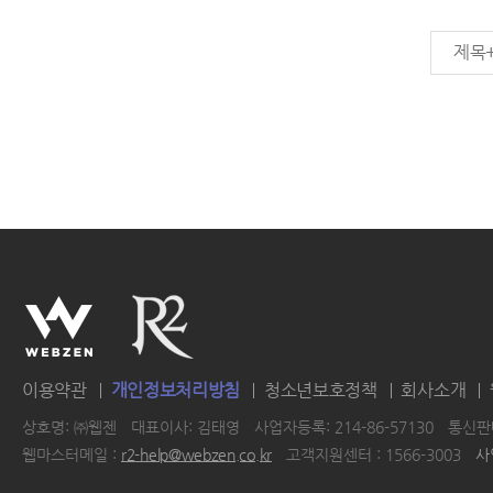
제목
이용약관
개인정보처리방침
청소년보호정책
회사소개
상호명: ㈜웹젠
대표이사: 김태영
사업자등록: 214-86-57130
통신판매
웹마스터메일 :
r2-help@webzen.co.kr
고객지원센터 : 1566-3003
사
|
|
|
|