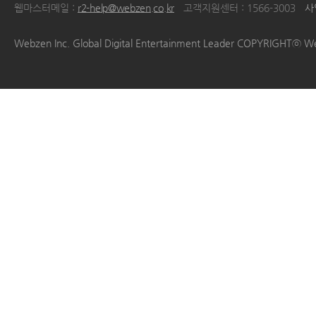
웹마스터메일 :
r2-help@webzen.co.kr
고객지원센터 : 1566-3003
사
|
|
|
|
Webzen Inc. Global Digital Entertainment Leader COPYRIGHTⓒ W