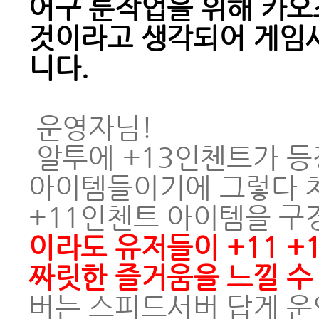
어구 룬작업을 위해 카오
것이라고 생각되어 게임
니다.
운영자님!
알투에 +13인첸트가 등
아이템들이기에 그렇다 
+11인첸트 아이템을 구
이라도 유저들이 +11 +
짜릿한 즐거움을 느낄 수
버는 스피드서버 답게 운