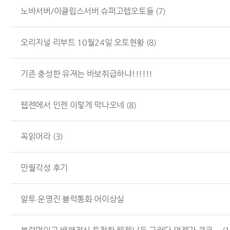
노바서버/이클립스서버 슈퍼고렙오토들
(7)
오리지널 리부트 10월24일 오토현황
(8)
기존 충성한 유져는 바보취급하냐!!!!!!
웹젠에서 인젠 이렇게 막나오네
(8)
꼭읽어라
(3)
만월각성 후기
알투 운영진 블럭통화 어이상실