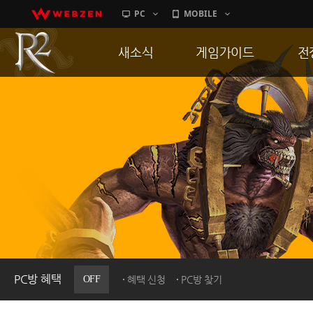
PC
MOBILE
새소식
게임가이드
전
공지사항
게임 특징
통
업데이트
서버가이드
공
이벤트
신병훈련소
히스토리
세부가이드
R
PC방으로간다
통합보급센터
PC방 혜택
OFF
혜택 신청
PC방 찾기