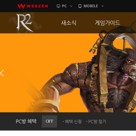
PC
MOBILE
새소식
게임가이드
공지사항
게임 특징
업데이트
서버가이드
이벤트
신병훈련소
히스토리
세부가이드
PC방으로간다
통합보급센터
PC방 혜택
OFF
혜택 신청
PC방 찾기