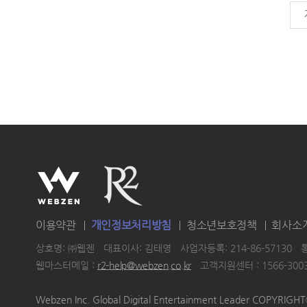
이용약관
개인정보처리방침
청소년보호정책
회사소
상호명: ㈜웹젠
대표이사: 김태영
사업자등록: 214-86-57130
웹마스터메일 :
r2-help@webzen.co.kr
고객지원센터 : 1566-300
|
|
|
Webzen Inc. Global Digital Entertainment Leader COPYRIG