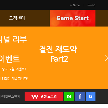
회원가입
로그인
고객센터
FAQ
지널 리부
p
문의/신고
 결전 재도약
R2 SC
 이벤트 Part2
운영정책
 상자 교환 이벤트!
 혜택은 계속됩니다!
정/비밀번호찾기