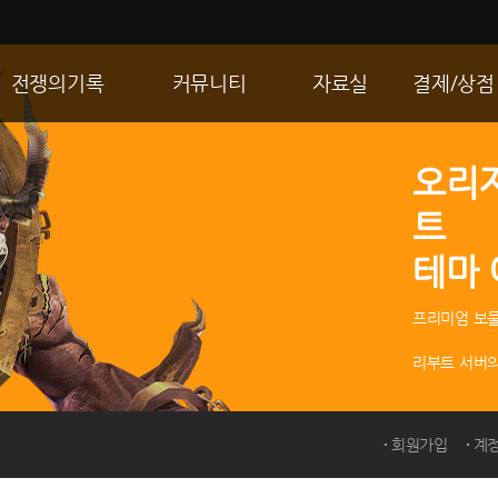
전쟁의기록
커뮤니티
자료실
결제/상점
통합 길드전
자유게시판
게임다운로드
R2 WShop
오리
공성 & 스팟
이미지게시판
갤러리
마이 Wsho
트
랭킹
동영상게시판
내 캐시
테마
R2Match
TIP게시판
GM노트
프리미엄 보물
리부트 서버의
회원가입
계