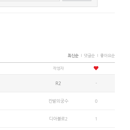
최신순
댓글순
좋아요순
작성자
R2
-
칸발의궁수
0
디아블로2
1