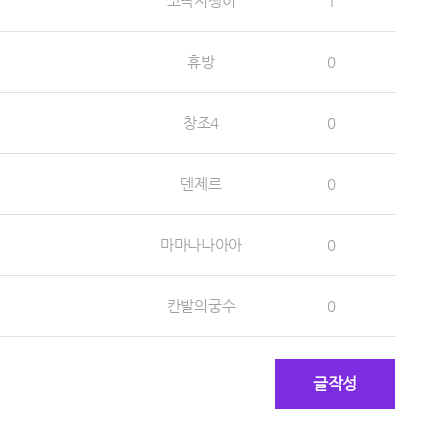
코딱지쟁이
1
휴방
0
창조4
0
덴제르
0
마마나나아아
0
칸발의궁수
0
글작성