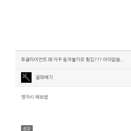
투클라이언트 왜 자꾸 동작불가로 튕김??? 어이없음..
꿀꽈배기
영자시 해보셈