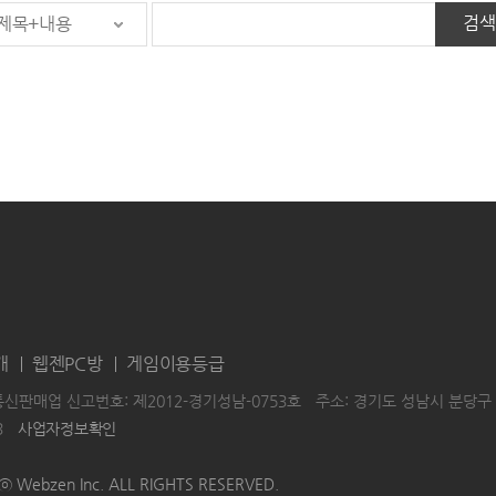
검색
제목+내용
개
웹젠PC방
게임이용등급
통신판매업 신고번호: 제2012-경기성남-0753호
주소: 경기도 성남시 분당구 
3
사업자정보확인
|
|
HTⓒ Webzen Inc. ALL RIGHTS RESERVED.