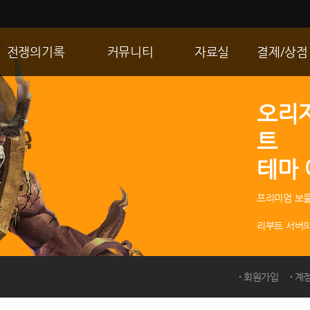
전쟁의기록
커뮤니티
자료실
결제/상점
통합 길드전
자유게시판
게임다운로드
R2 WShop
오리
공성 & 스팟
이미지게시판
갤러리
마이 Wsho
트
랭킹
동영상게시판
내 캐시
테마
R2Match
TIP게시판
GM노트
프리미엄 보물
리부트 서버의
회원가입
계