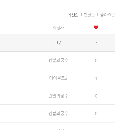
최신순
댓글순
좋아요순
작성자
R2
-
칸발의궁수
0
디아블로2
1
칸발의궁수
0
칸발의궁수
0