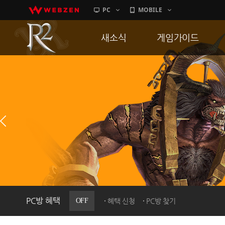
PC
MOBILE
새소식
게임가이드
공지사항
게임 특징
업데이트
서버가이드
이벤트
신병훈련소
히스토리
세부가이드
PC방으로간다
통합보급센터
PC방 혜택
OFF
혜택 신청
PC방 찾기