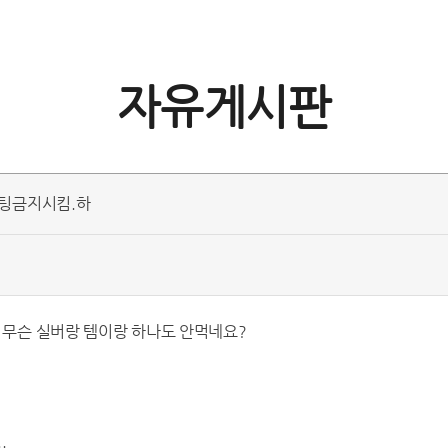
자유게시판
채팅금지시킴.하
 무슨 실버랑 템이랑 하나도 안먹네요?
.