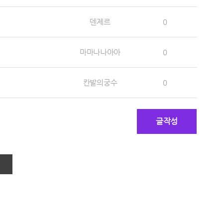
덴제르
0
마마나나아아
0
칸발의궁수
0
글작성