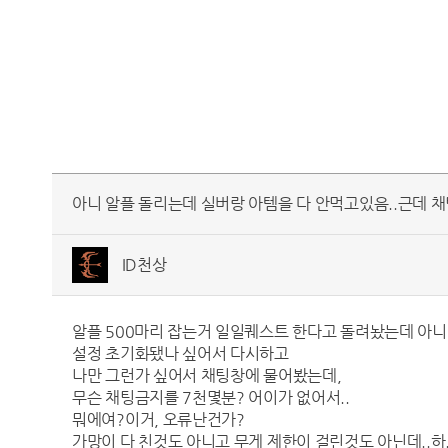
아니 알플 돌리는데 실버랑 아템을 다 안먹고있음..근데 
ID천상
알플 500마리 잡는거 일일퀘스트 한다고 돌려놨는데 아니
설정 초기화됐나 싶어서 다시하고
나만 그런가 싶어서 채팅창에 물어봤는데,
무슨 채팅금지를 7천몇분? 어이가 없어서..
뭐에여?이거, 오류난건가?
가망이 다 친것도 아니고 무게 제한이 걸린것도 아닌데..하.