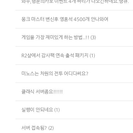
와우,행운의카포 이벤트 4개 짜리가 나오긴하네요.땡큐.
몽크 마스터 변신후 영혼석 4500개 안나와여
게임을 가장 재미있게 하는 방법..!!
(3)
R2샾에서 감사팩 연속 출석 패키지
(1)
미노스는 차원의 전투 어디다써요?
클래식 서버좀요!!!!!
실행이 안되네요
(1)
서버 접속됨?
(2)