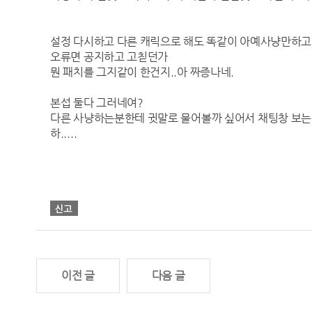
설정 다시하고 다른 캐릭으로 해도 똑같이 아예사냥만하고
오류면 공지하고 고칟던가
뭔 패치를 그지같이 한건지..아 짜증나네.
본섭 둘다 그러네여?
다른 사냥하는분한테 귓말로 물어볼까 싶어서 채팅창 보는데
하.....
이전 글
다음 글