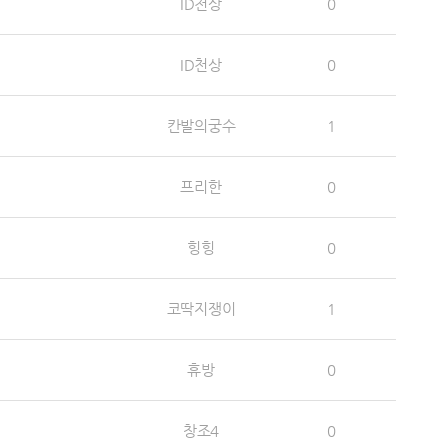
ID천상
0
ID천상
0
칸발의궁수
1
프리한
0
힝힝
0
코딱지쟁이
1
휴방
0
창조4
0