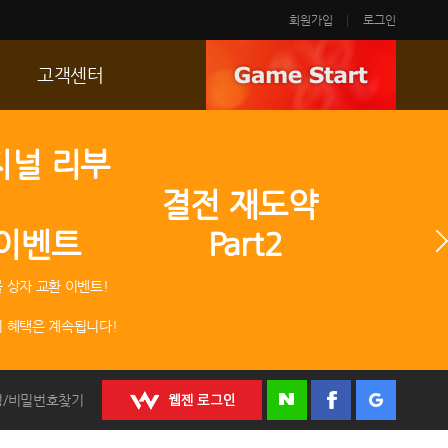
회원가입
로그인
고객센터
FAQ
지널 리부
p
문의/신고
 결전 재도약
R2 SC
 이벤트 Part2
운영정책
 상자 교환 이벤트!
 혜택은 계속됩니다!
정/비밀번호찾기