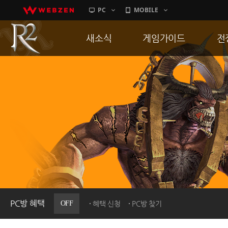
PC
MOBILE
새소식
게임가이드
전
공지사항
게임 특징
통
업데이트
서버가이드
공
이벤트
신병훈련소
히스토리
세부가이드
R
PC방으로간다
통합보급센터
PC방 혜택
OFF
혜택 신청
PC방 찾기