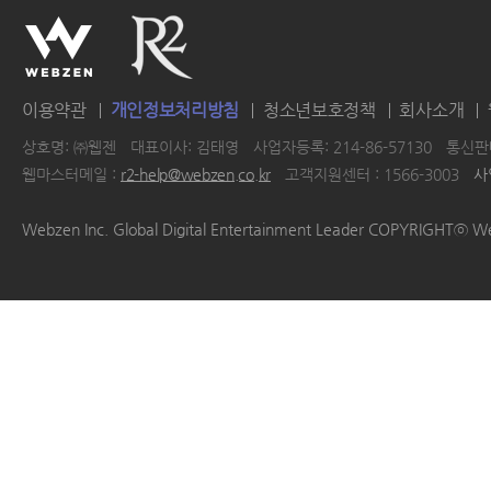
이용약관
개인정보처리방침
청소년보호정책
회사소개
상호명: ㈜웹젠
대표이사: 김태영
사업자등록: 214-86-57130
통신판매
웹마스터메일 :
r2-help@webzen.co.kr
고객지원센터 : 1566-3003
사
|
|
|
|
Webzen Inc. Global Digital Entertainment Leader COPYRIGHTⓒ W