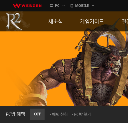
PC
MOBILE
새소식
게임가이드
전
공지사항
게임 특징
통
업데이트
서버가이드
공
이벤트
신병훈련소
히스토리
세부가이드
R
PC방으로간다
통합보급센터
PC방 혜택
OFF
혜택 신청
PC방 찾기