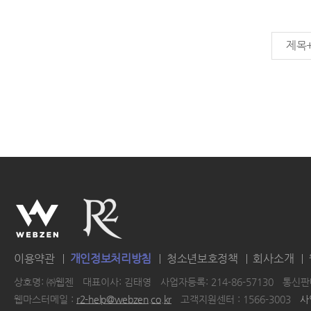
제목
이용약관
개인정보처리방침
청소년보호정책
회사소개
상호명: ㈜웹젠
대표이사: 김태영
사업자등록: 214-86-57130
통신판매
웹마스터메일 :
r2-help@webzen.co.kr
고객지원센터 : 1566-3003
사