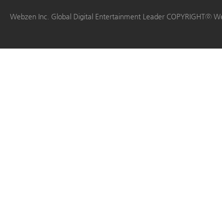
|
|
|
|
Webzen Inc. Global Digital Entertainment Leader COPYRIGHTⓒ W