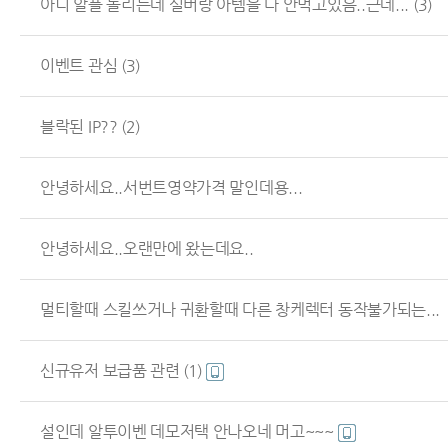
아니 알플 돌리는데 실버랑 아템을 다 안먹고있음..근데...
(3)
이벤트 관심
(3)
블락된 IP??
(2)
안녕하세요..서번트영약가격 말인데용...
안녕하세요..오랜만에 왔는데요..
멀티할때 스킬쓰거나 귀환할때 다른 창케렉터 동작불가되는...
신규유저 보급품 관련
(1)
설인데 알투이벤 데모저택 안나오네 머고~~~