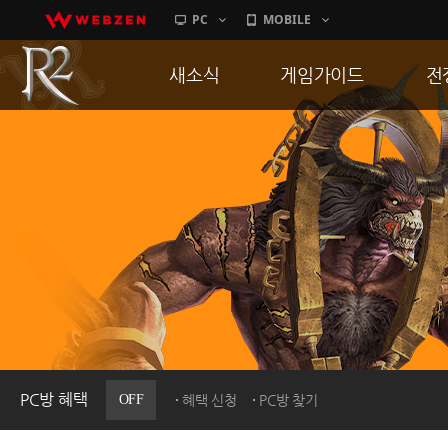
PC
MOBILE
새소식
게임가이드
전
공지사항
게임 특징
통
업데이트
서버가이드
공
이벤트
신병훈련소
히스토리
세부가이드
R
PC방으로간다
통합보급센터
PC방 혜택
OFF
혜택 신청
PC방 찾기