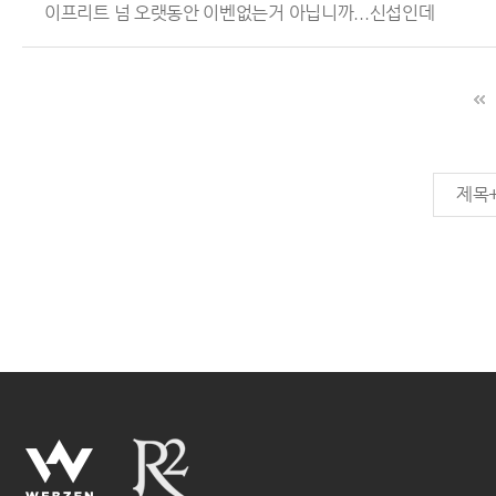
이프리트 넘 오랫동안 이벤없는거 아닙니까...신섭인데
제목