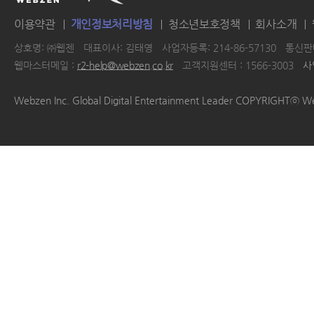
이용약관
개인정보처리방침
청소년보호정책
회사소개
상호명: ㈜웹젠
대표이사: 김태영
사업자등록: 214-86-57130
통신판매
웹마스터메일 :
r2-help@webzen.co.kr
고객지원센터 : 1566-3003
사
|
|
|
|
Webzen Inc. Global Digital Entertainment Leader COPYRIGHTⓒ W