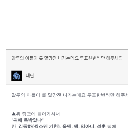
알투의 아들이 롤 멸망전 나가는데요 투표한번씩만 해주세영
태연
알투의 아들이 롤 멸망전 나가는데요 투표한번씩만 해주
▲위 링크에 들어가셔서
"
귀에 옥박았냐
"
칸_김동하(씩스맨 기찬), 옥맨, 앵, 임아니, 성훈
팀에