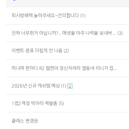
피시방혜택 늘려주세요~건의합니다
(1)
진짜 너무한거 아닙니까?.. 메셋을 아주 나락을 보내버...
(3)
이벤트 증표 더럽게 안 나옴
(2)
떠나며 한마디 R2 웹젠아 정신차려라 옆동네 리니지 접...
2026년 신규 캐쉬템 예상
(1)
1컴2계정 막아라 제발좀
(5)
클래스 변경권