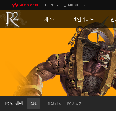
PC
MOBILE
새소식
게임가이드
전
공지사항
게임 특징
통
업데이트
서버가이드
공
이벤트
신병훈련소
히스토리
세부가이드
R
PC방으로간다
통합보급센터
PC방 혜택
OFF
혜택 신청
PC방 찾기