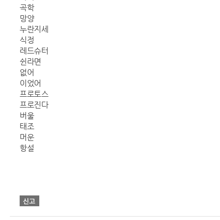
곡학
망양
누란지세
식정
레드슈터
쉰라면
없어
이었어
프로토스
프로진다
버울
태조
머운
항설