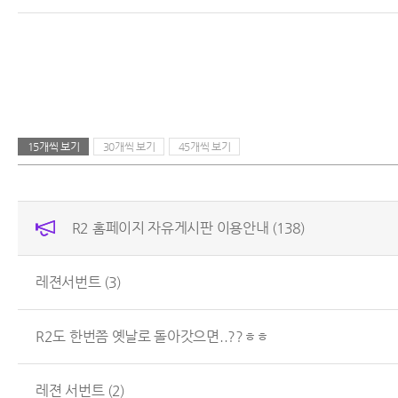
15개씩 보기
30개씩 보기
45개씩 보기
R2 홈페이지 자유게시판 이용안내
(138)
레젼서번트
(3)
R2도 한번쯤 옛날로 돌아갓으면..??ㅎㅎ
레젼 서번트
(2)