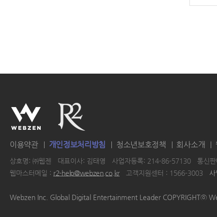
이용약관
개인정보처리방침
청소년보호정책
회사소개
상호명: ㈜웹젠
대표이사: 김태영
사업자등록: 214-86-57130
통신판매
웹마스터메일 :
r2-help@webzen.co.kr
고객지원센터 : 1566-3003
사
|
|
|
|
Webzen Inc. Global Digital Entertainment Leader COPYRIGHTⓒ W