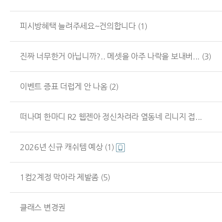
피시방혜택 늘려주세요~건의합니다
(1)
진짜 너무한거 아닙니까?.. 메셋을 아주 나락을 보내버...
(3)
이벤트 증표 더럽게 안 나옴
(2)
떠나며 한마디 R2 웹젠아 정신차려라 옆동네 리니지 접...
2026년 신규 캐쉬템 예상
(1)
1컴2계정 막아라 제발좀
(5)
클래스 변경권