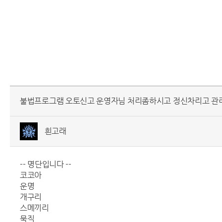
불법프로그램 오토신고 운영자님 처리좀하시고 정신차리고 관
흰고래
-- 명단입니다 --
코코아
운명
개구리
스메끼리
묵직