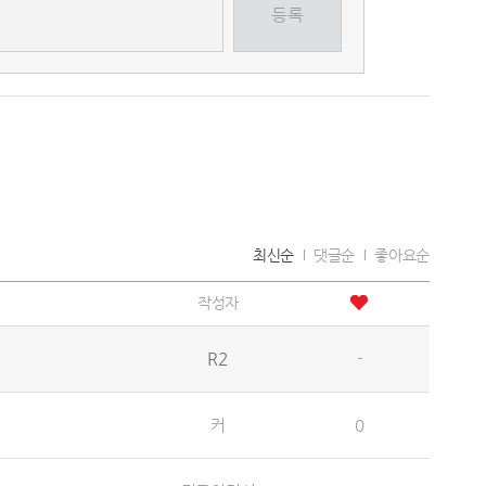
등록
최신순
댓글순
좋아요순
작성자
R2
-
커
0