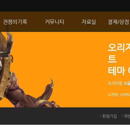
전쟁의기록
커뮤니티
자료실
결제/상점
통합 길드전
자유게시판
게임다운로드
R2 WShop
오리
공성 & 스팟
이미지게시판
갤러리
마이 Wsho
트
랭킹
동영상게시판
내 캐시
테마
R2Match
TIP게시판
GM노트
프리미엄 보물
리부트 서버의
회원가입
계