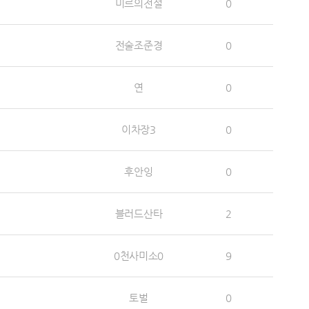
미르의전설
0
전술조준경
0
연
0
이차장3
0
후안잉
0
블러드산타
2
0천사미소0
9
토벌
0