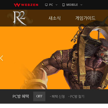
PC
MOBILE
새소식
게임가이드
공지사항
게임 특징
업데이트
서버가이드
이벤트
신병훈련소
히스토리
세부가이드
PC방으로간다
통합보급센터
PC방 혜택
OFF
혜택 신청
PC방 찾기