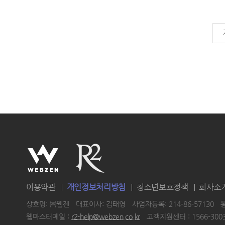
이용약관
개인정보처리방침
청소년보호정책
회사소
상호명: ㈜웹젠
대표이사: 김태영
사업자등록: 214-86-57130
웹마스터메일 :
r2-help@webzen.co.kr
고객지원센터 : 1566-300