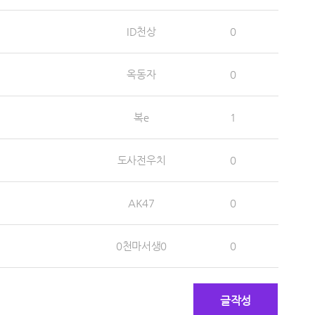
ID천상
0
옥동자
0
복e
1
도사전우치
0
AK47
0
0천마서생0
0
글작성