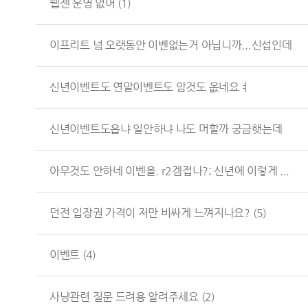
웹젠 운영 없어
(1)
이프리트 넘 오랫동안 이벤없는거 아닙니까...신섭인데
신년이벤트도 연말이벤트도 암것도 옶네요ㅕ
신년이벤트도읍냐 일안하냐 나도 머할까 궁금햇는데
아무것도 안하네 이벤을. r2겜접나?; 신년에 이렇게 ...
던전 입장권 가격이 저만 비싸게 느껴지나요?
(5)
이벤트
(4)
사냥관련 질문 드려용 알려주세요
(2)