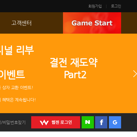
회원가입
로그인
고객센터
FAQ
지널 리부
p
문의/신고
 결전 재도약
R2 SC
 이벤트 Part2
운영정책
 상자 교환 이벤트!
 혜택은 계속됩니다!
정/비밀번호찾기