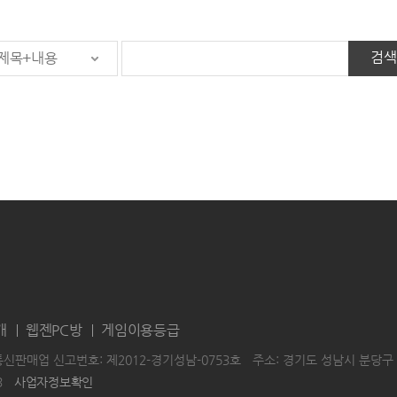
검색
제목+내용
개
웹젠PC방
게임이용등급
통신판매업 신고번호: 제2012-경기성남-0753호
주소: 경기도 성남시 분당구 
3
사업자정보확인