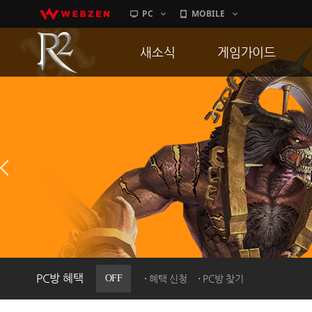
PC
MOBILE
새소식
게임가이드
공지사항
게임 특징
업데이트
서버가이드
이벤트
신병훈련소
히스토리
세부가이드
PC방으로간다
통합보급센터
PC방 혜택
OFF
혜택 신청
PC방 찾기