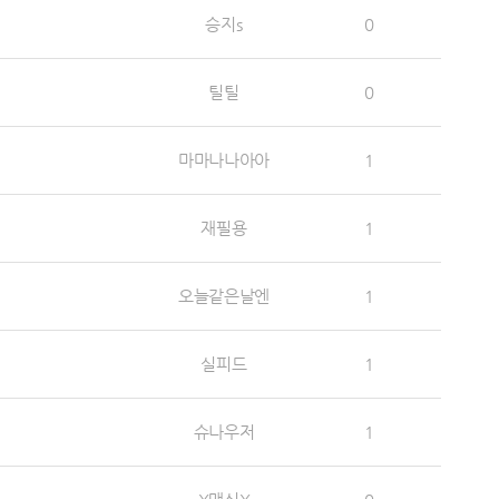
승지s
0
틸틸
0
마마나나아아
1
재필용
1
오늘같은날엔
1
실피드
1
슈나우저
1