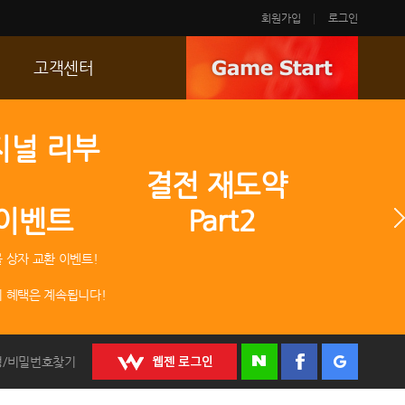
회원가입
로그인
고객센터
FAQ
지널 리부
p
문의/신고
 결전 재도약
R2 SC
 이벤트 Part2
운영정책
 상자 교환 이벤트!
 혜택은 계속됩니다!
정/비밀번호찾기