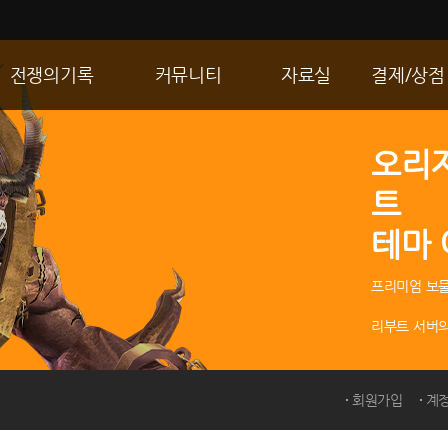
전쟁의기록
커뮤니티
자료실
결제/상점
통합 길드전
자유게시판
게임다운로드
R2 WShop
오리
공성 & 스팟
이미지게시판
갤러리
마이 Wsho
트
랭킹
동영상게시판
내 캐시
테마
R2Match
TIP게시판
GM노트
프리미엄 보물
리부트 서버의
회원가입
계