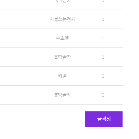
X맥심X
0
시를쓰는전사
0
수호엘
1
홀딱꿀딱
0
키벨
0
홀딱꿀딱
0
글작성