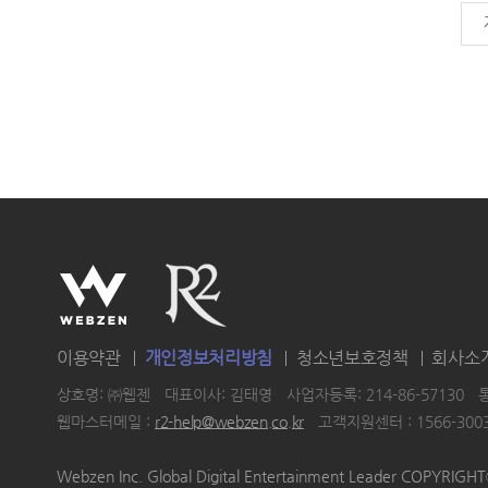
이용약관
개인정보처리방침
청소년보호정책
회사소
상호명: ㈜웹젠
대표이사: 김태영
사업자등록: 214-86-57130
웹마스터메일 :
r2-help@webzen.co.kr
고객지원센터 : 1566-300
|
|
|
Webzen Inc. Global Digital Entertainment Leader COPYRIG