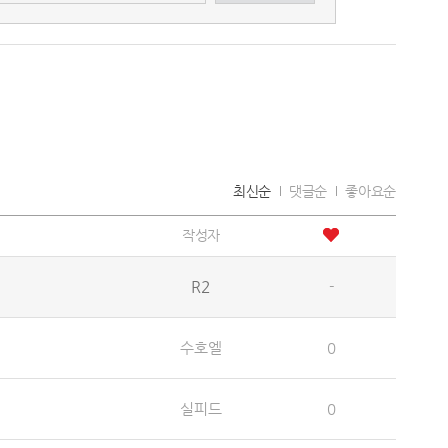
최신순
댓글순
좋아요순
작성자
R2
-
수호엘
0
실피드
0