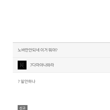
노바만안되네 이거 뭐야?
7다마야나와라
? 일안하나