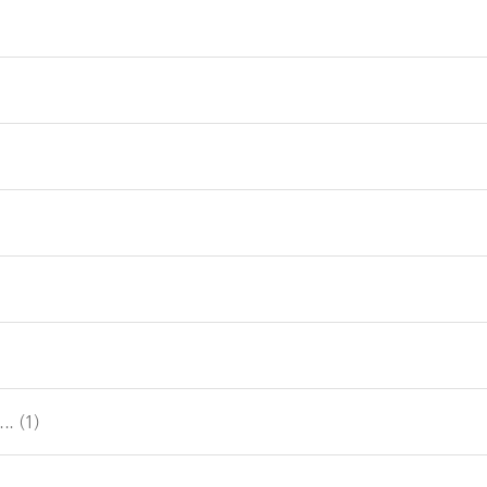
..
(1)