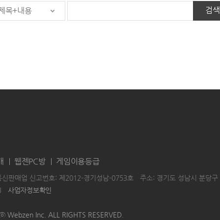
검색
제목+내용
개
웹젠PC방
게임이용등급
통신판매업 신고번호: 제2012-경기성남-0753호
주소: 경기도 성남시 분당구 
3
사업자정보확인
|
|
HTⓒ Webzen Inc. ALL RIGHTS RESERVED.