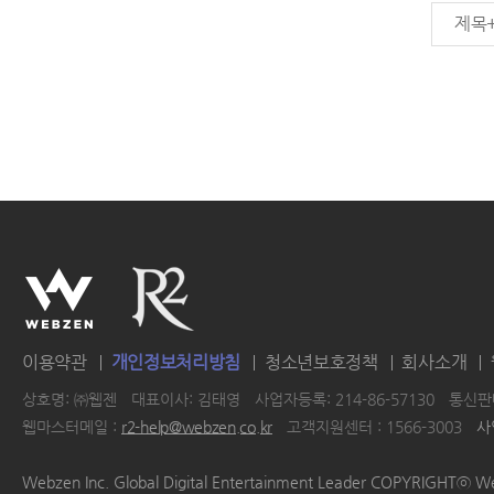
제목
이용약관
개인정보처리방침
청소년보호정책
회사소개
상호명: ㈜웹젠
대표이사: 김태영
사업자등록: 214-86-57130
통신판매
웹마스터메일 :
r2-help@webzen.co.kr
고객지원센터 : 1566-3003
사
|
|
|
|
Webzen Inc. Global Digital Entertainment Leader COPYRIGHTⓒ W