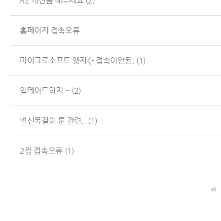
R2 개선좀 해주세요
(2)
홈페이지 접속오류
마이크로소프트 엣지<- 접속이안됨.
(1)
업데이트하자 ~
(2)
변신목걸이 룬 관련..
(1)
2컴 접속오류
(1)