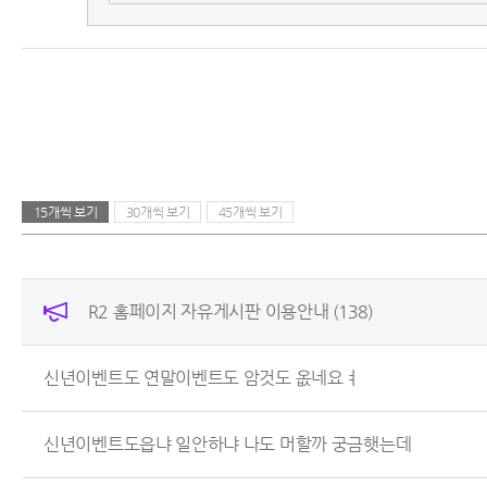
15개씩 보기
30개씩 보기
45개씩 보기
R2 홈페이지 자유게시판 이용안내
(138)
신년이벤트도 연말이벤트도 암것도 옶네요ㅕ
신년이벤트도읍냐 일안하냐 나도 머할까 궁금햇는데