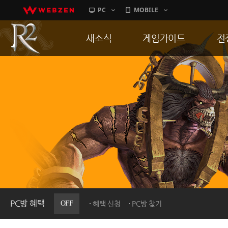
PC
MOBILE
새소식
게임가이드
전
공지사항
게임 특징
통
업데이트
서버가이드
공
이벤트
신병훈련소
히스토리
세부가이드
R
PC방으로간다
통합보급센터
PC방 혜택
OFF
혜택 신청
PC방 찾기