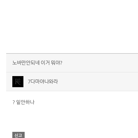
노바만안되네 이거 뭐야?
7다마야나와라
? 일안하나