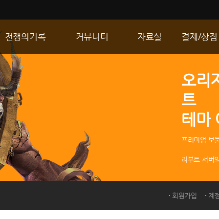
전쟁의기록
커뮤니티
자료실
결제/상점
통합 길드전
자유게시판
게임다운로드
R2 WShop
오리
공성 & 스팟
이미지게시판
갤러리
마이 Wsho
트
랭킹
동영상게시판
내 캐시
테마
R2Match
TIP게시판
GM노트
프리미엄 보물
리부트 서버의
회원가입
계