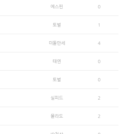
에스핀
0
토벌
1
미돌만세
4
태연
0
토벌
0
실피드
2
몰라도
2