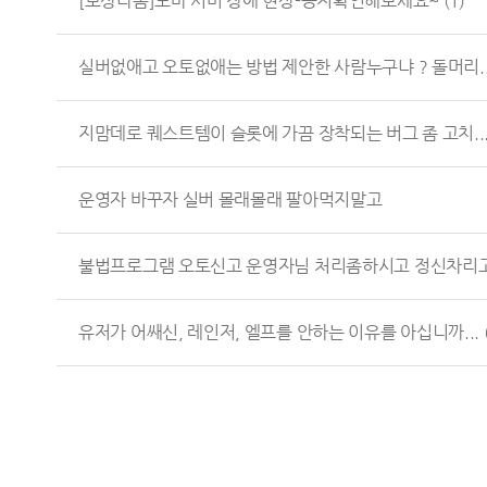
[보상나옴]노바 서버 장애 현상-공지확인해보세요~
(1)
실버없애고 오토없애는 방법 제안한 사람누구냐 ? 돌머리..
지맘데로 퀘스트템이 슬롯에 가끔 장착되는 버그 좀 고치..
운영자 바꾸자 실버 몰래몰래 팔아먹지말고
불법프로그램 오토신고 운영자님 처리좀하시고 정신차리고 .
유저가 어쌔신, 레인저, 엘프를 안하는 이유를 아십니까...