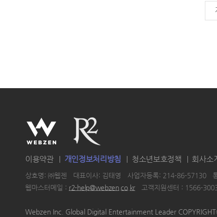
이용약관
개인정보처리방침
청소년보호정책
회사소
상호명: ㈜웹젠
대표이사: 김태영
사업자등록: 214-86-57130
웹마스터메일 :
r2-help@webzen.co.kr
고객지원센터 : 1566-300
|
|
|
Webzen Inc. Global Digital Entertainment Leader COPYRIG