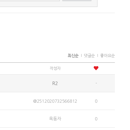
최신순
댓글순
좋아요순
작성자
R2
-
@2512020732566812
0
옥동자
0