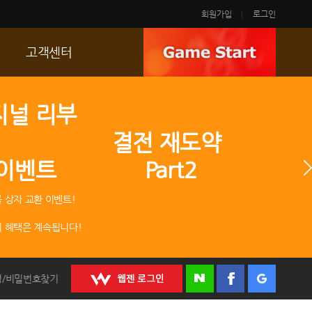
회원가입
로그인
고객센터
FAQ
지널 리부
p
문의/신고
 결전 재도약
R2 SC
 이벤트 Part2
운영정책
 상자 교환 이벤트!
 혜택은 계속됩니다!
정/비밀번호찾기