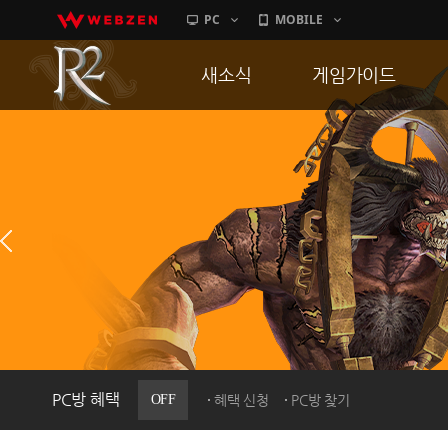
PC
MOBILE
새소식
게임가이드
공지사항
게임 특징
업데이트
서버가이드
이벤트
신병훈련소
히스토리
세부가이드
PC방으로간다
통합보급센터
PC방 혜택
OFF
혜택 신청
PC방 찾기