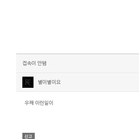
접속이 안됌
별이별이요
우째 이런일이