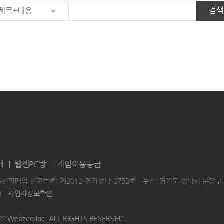
검색
제목+내용
개
웹젠PC방
게임이용등급
통신판매업 신고번호: 제2012-경기성남-0753호
주소: 경기도 성남시 분당구 
3
사업자정보확인
|
|
HTⓒ Webzen Inc. ALL RIGHTS RESERVED.