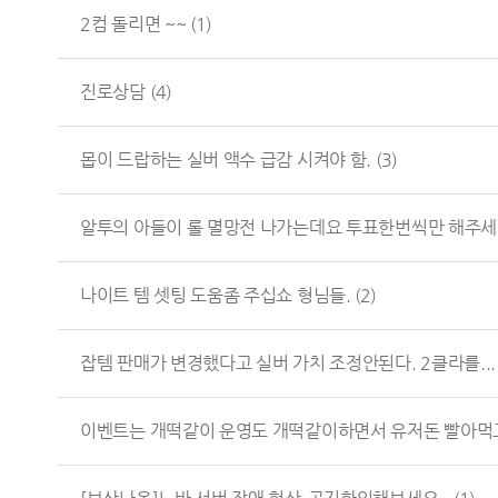
2컴 돌리면 ~~
(1)
진로상담
(4)
몹이 드랍하는 실버 액수 급감 시켜야 함.
(3)
알투의 아들이 롤 멸망전 나가는데요 투표한번씩만 해주세.
나이트 템 셋팅 도움좀 주십쇼 형님들.
(2)
잡템 판매가 변경했다고 실버 가치 조정안된다. 2클라를..
이벤트는 개떡같이 운영도 개떡같이하면서 유저돈 빨아먹고.