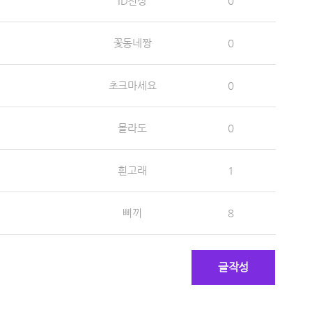
ID천상
0
꽃동네짱
0
초크마세요
0
몰라도
0
흰고래
1
삐끼
8
글작성