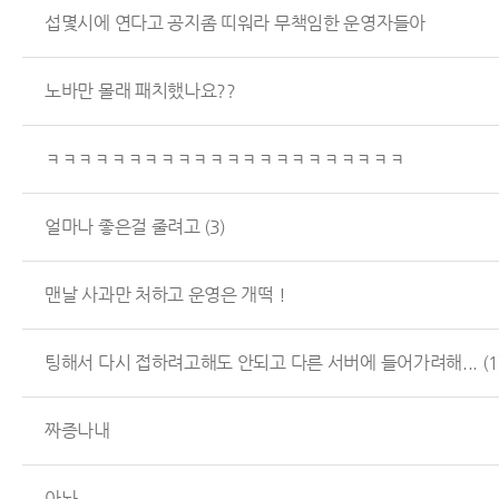
섭몇시에 연다고 공지좀 띠워라 무책임한 운영자들아
노바만 몰래 패치했나요??
ㅋㅋㅋㅋㅋㅋㅋㅋㅋㅋㅋㅋㅋㅋㅋㅋㅋㅋㅋㅋㅋㅋ
얼마나 좋은걸 줄려고
(3)
맨날 사과만 처하고 운영은 개떡 !
팅해서 다시 접하려고해도 안되고 다른 서버에 들어가려해...
(1
짜증나내
아놔