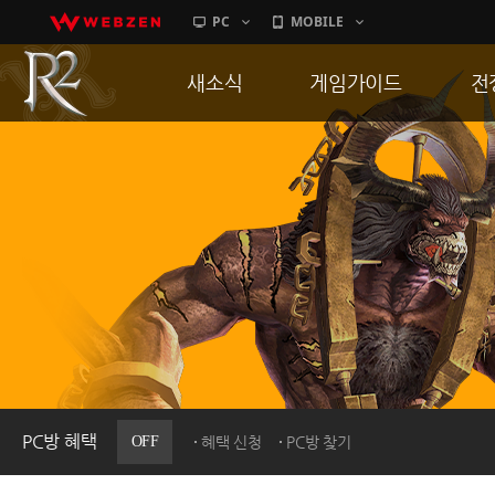
PC
MOBILE
새소식
게임가이드
전
공지사항
게임 특징
통
업데이트
서버가이드
공
이벤트
신병훈련소
히스토리
세부가이드
R
PC방으로간다
통합보급센터
PC방 혜택
OFF
혜택 신청
PC방 찾기