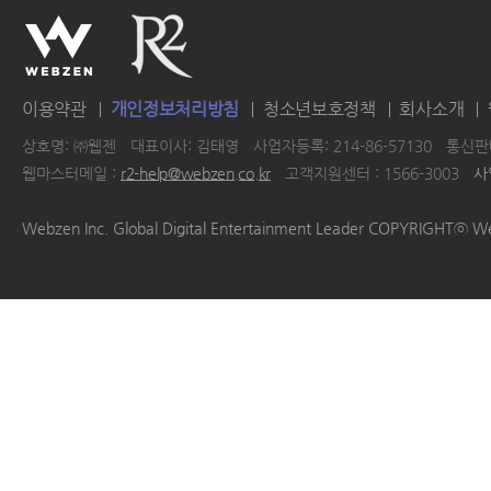
이용약관
개인정보처리방침
청소년보호정책
회사소개
상호명: ㈜웹젠
대표이사: 김태영
사업자등록: 214-86-57130
통신판매
웹마스터메일 :
r2-help@webzen.co.kr
고객지원센터 : 1566-3003
사
|
|
|
|
Webzen Inc. Global Digital Entertainment Leader COPYRIGHTⓒ W