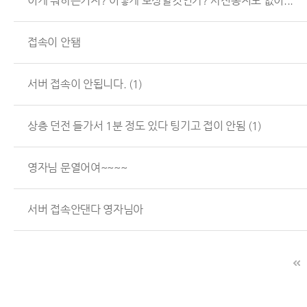
이게 뭐하는거지? 어떻게 보상할것인가? 사전통지도 없이...
접속이 안됌
서버 접속이 안됩니다.
(1)
상층 던전 들가서 1분 정도 있다 팅기고 접이 안됨
(1)
영자님 문열어여~~~~
서버 접속안댄다 영자님아