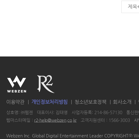
제목
이용약관
개인정보처리방침
청소년보호정책
회사소개
상호명: ㈜웹젠
대표이사: 김태영
사업자등록: 214-86-57130
통신판매
웹마스터메일 :
r2-help@webzen.co.kr
고객지원센터 : 1566-3003
사
|
|
|
|
Webzen Inc. Global Digital Entertainment Leader COPYRIGHTⓒ W