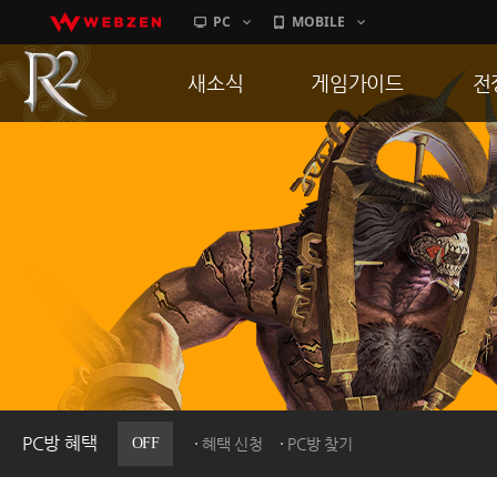
PC
MOBILE
새소식
게임가이드
전
공지사항
게임 특징
통
업데이트
서버가이드
공
이벤트
신병훈련소
히스토리
세부가이드
R
PC방으로간다
통합보급센터
PC방 혜택
OFF
혜택 신청
PC방 찾기