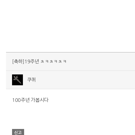
[축하]19주년 ㅊㅋㅊㅋㅊㅋ
쿠퀴
100주년 가봅시다