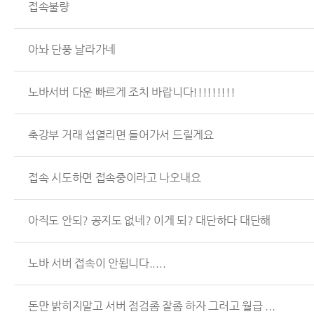
접속불량
아놔 단풍 날라가네
노바서버 다운 빠르게 조치 바랍니다!!!!!!!!!
축강부 거래 섭열리면 들어가서 드릴게요
접속 시도하면 접속중이라고 나오내요
아직도 안되? 공지도 없네? 이게 되? 대단하다 대단해
노바 서버 접속이 안됩니다.....
돈만 밝히지말고 서버 점검좀 잘좀 하자 그러고 월급 ...