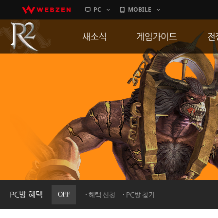
PC
MOBILE
새소식
게임가이드
전
공지사항
게임 특징
통
업데이트
서버가이드
공
이벤트
신병훈련소
히스토리
세부가이드
R
PC방으로간다
통합보급센터
PC방 혜택
OFF
혜택 신청
PC방 찾기