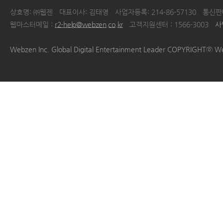
상호명: ㈜웹젠
대표이사: 김태영
사업자등록: 214-86-57130
통신판매
웹마스터메일 :
r2-help@webzen.co.kr
고객지원센터 : 1566-3003
사
|
|
|
|
Webzen Inc. Global Digital Entertainment Leader COPYRIGHTⓒ W