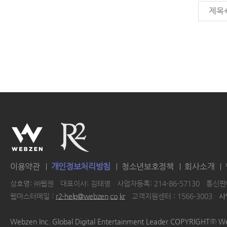
제목
이용약관
개인정보처리방침
청소년보호정책
회사소개
상호명: ㈜웹젠
대표이사: 김태영
사업자등록: 214-86-57130
통신판매
웹마스터메일 :
r2-help@webzen.co.kr
고객지원센터 : 1566-3003
사
|
|
|
|
Webzen Inc. Global Digital Entertainment Leader COPYRIGHTⓒ W