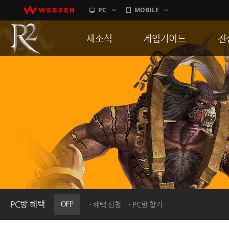
PC
MOBILE
새소식
게임가이드
전
공지사항
게임 특징
통
업데이트
서버가이드
공
이벤트
신병훈련소
히스토리
세부가이드
R
PC방으로간다
통합보급센터
PC방 혜택
OFF
혜택 신청
PC방 찾기