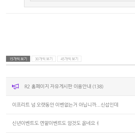
15개씩 보기
30개씩 보기
45개씩 보기
R2 홈페이지 자유게시판 이용안내
(138)
이프리트 넘 오랫동안 이벤없는거 아닙니까...신섭인데
신년이벤트도 연말이벤트도 암것도 옶네요ㅕ