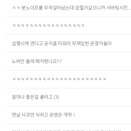
ㅋㅋ 분노이프를 무적걸어놨는데 잡힐거같으니까 서버팅시킨..
ㅋㅋㅋㅋㅋㅋㅋㅋㅋㅋㅋㅋㅋㅋㅋㅋㅋ
섭몇시에 연다고 공지좀 띠워라 무책임한 운영자들아
노바만 몰래 패치했나요??
ㅋㅋㅋㅋㅋㅋㅋㅋㅋㅋㅋㅋㅋㅋㅋㅋㅋㅋㅋㅋㅋㅋ
얼마나 좋은걸 줄려고
(3)
맨날 사과만 처하고 운영은 개떡 !