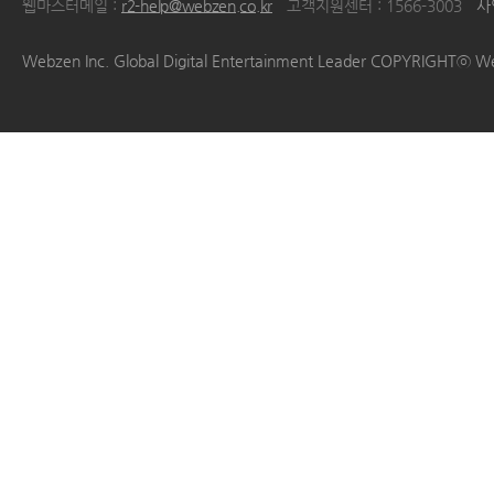
웹마스터메일 :
r2-help@webzen.co.kr
고객지원센터 : 1566-3003
사
|
|
|
|
Webzen Inc. Global Digital Entertainment Leader COPYRIGHTⓒ W