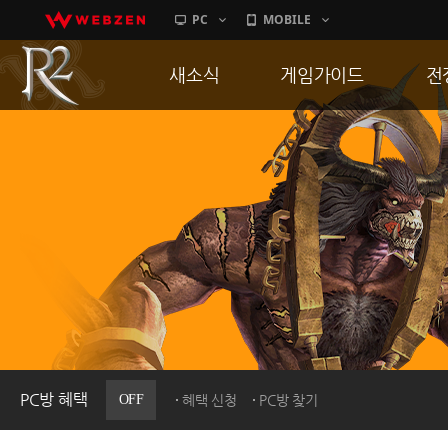
PC
MOBILE
새소식
게임가이드
전
공지사항
게임 특징
통
업데이트
서버가이드
공
이벤트
신병훈련소
히스토리
세부가이드
R
PC방으로간다
통합보급센터
PC방 혜택
OFF
혜택 신청
PC방 찾기