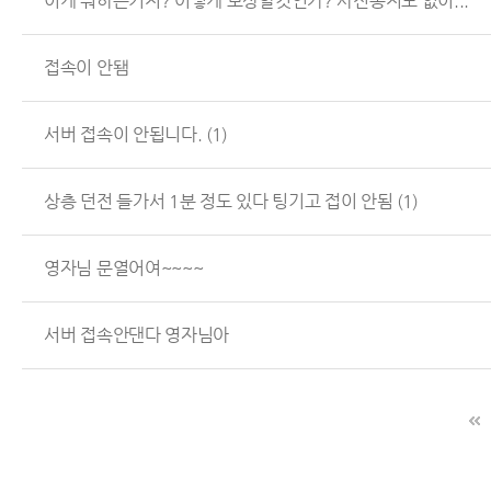
이게 뭐하는거지? 어떻게 보상할것인가? 사전통지도 없이...
접속이 안됌
서버 접속이 안됩니다.
(1)
상층 던전 들가서 1분 정도 있다 팅기고 접이 안됨
(1)
영자님 문열어여~~~~
서버 접속안댄다 영자님아