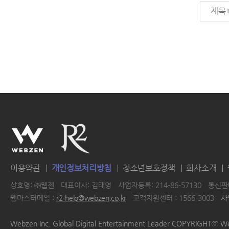
제목
이용약관
개인정보처리방침
청소년보호정책
회사소개
상호명: ㈜웹젠
대표이사: 김태영
사업자등록: 214-86-57130
통신판매
웹마스터메일 :
r2-help@webzen.co.kr
고객지원센터 : 1566-3003
사
|
|
|
|
Webzen Inc. Global Digital Entertainment Leader COPYRIGHTⓒ W