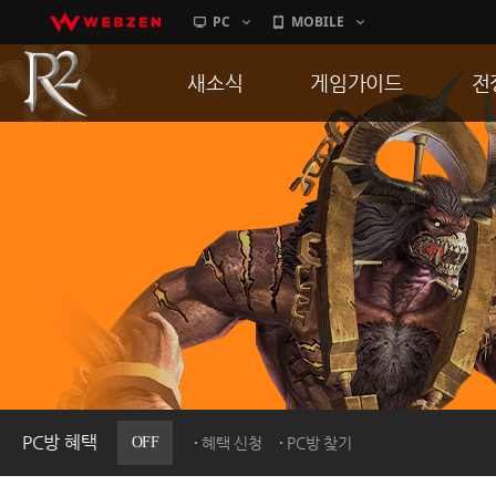
PC
MOBILE
새소식
게임가이드
전
공지사항
게임 특징
통
업데이트
서버가이드
공
이벤트
신병훈련소
히스토리
세부가이드
R
PC방으로간다
통합보급센터
PC방 혜택
OFF
혜택 신청
PC방 찾기