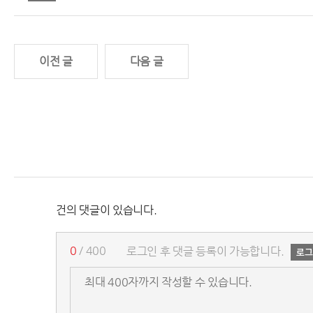
이전 글
다음 글
건의 댓글이 있습니다.
0
/ 400
로그인 후 댓글 등록이 가능합니다.