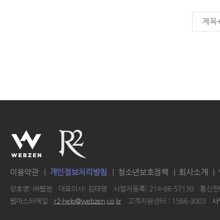
제목
이용약관
개인정보처리방침
청소년보호정책
회사소개
상호명: ㈜웹젠
대표이사: 김태영
사업자등록: 214-86-57130
통신판매
웹마스터메일 :
r2-help@webzen.co.kr
고객지원센터 : 1566-3003
사
|
|
|
|