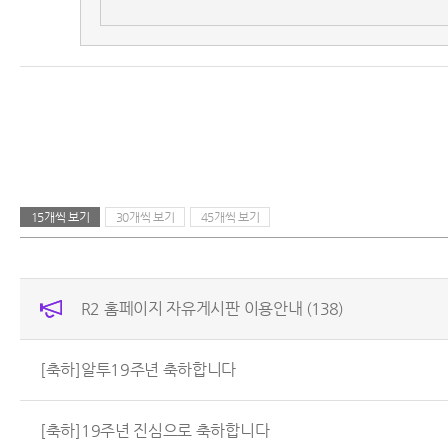
15개씩 보기
30개씩 보기
45개씩 보기
R2 홈페이지 자유게시판 이용안내
(138)
[축하]알투19주년 축하합니다
[축하]19주년 진심으로 축하합니다