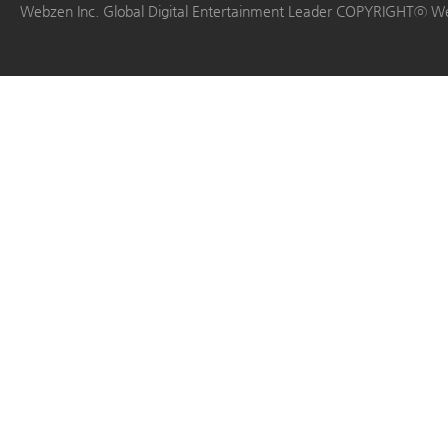
Webzen Inc. Global Digital Entertainment Leader COPYRIGHTⓒ W