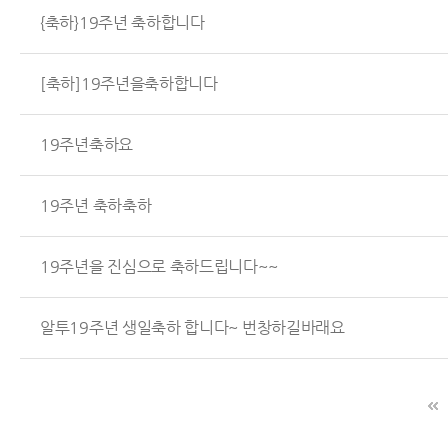
{축하}19주년 축하합니다
[축하]19주년을축하합니다
19주년축하요
19주년 축하축하
19주년을 진심으로 축하드립니다~~
알투19주년 생일축하 합니다~ 번창하길바래요