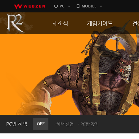
PC
MOBILE
새소식
게임가이드
전
공지사항
게임 특징
통
업데이트
서버가이드
공
이벤트
신병훈련소
히스토리
세부가이드
R
PC방으로간다
통합보급센터
PC방 혜택
OFF
혜택 신청
PC방 찾기