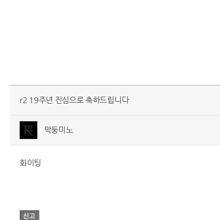
r2 19주년 진심으로 축하드립니다
막둥미노
화이팅