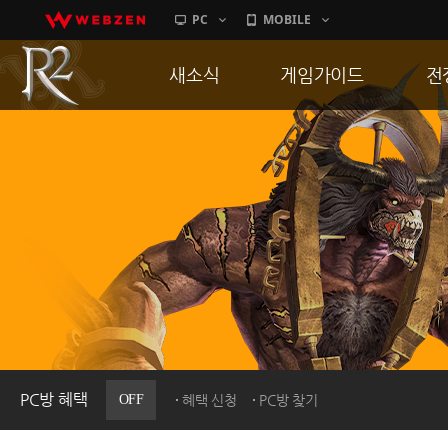
PC
MOBILE
새소식
게임가이드
전
공지사항
게임 특징
통
업데이트
서버가이드
공
이벤트
신병훈련소
히스토리
세부가이드
R
PC방으로간다
통합보급센터
PC방 혜택
OFF
혜택 신청
PC방 찾기