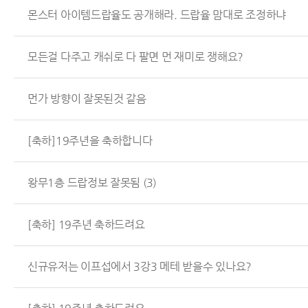
몬스터 아이템드랍율도 공개해라. 드랍율 맘대로 조정하냐
모든걸 다주고 캐쉬로 다 팔면 먼 재미로 쟁해요?
먼가 방향이 잘못된것 같음
[축하]19주년을 축하합니다
왕무1층 드랍정보 잘못됨
(3)
[축하] 19주년 축하드려요
신규유저는 이프섭에서 3강3 메테 받을수 있나요?