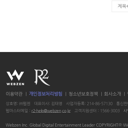
제목
이용약관
개인정보처리방침
청소년보호정책
회사소개
상호명: ㈜웹젠
대표이사: 김태영
사업자등록: 214-86-57130
통신판매
웹마스터메일 :
r2-help@webzen.co.kr
고객지원센터 : 1566-3003
사
|
|
|
|
Webzen Inc. Global Digital Entertainment Leader COPYRIGHTⓒ W