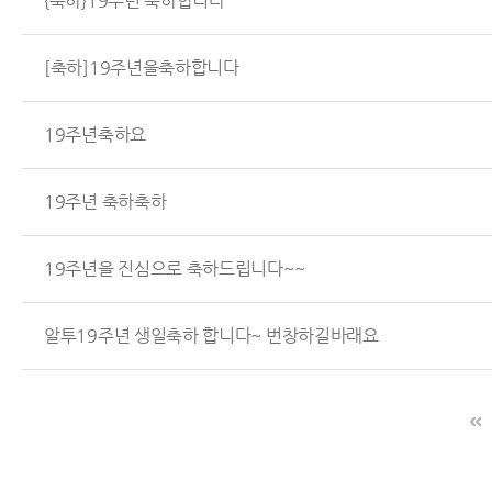
{축하}19주년 축하합니다
[축하]19주년을축하합니다
19주년축하요
19주년 축하축하
19주년을 진심으로 축하드립니다~~
알투19주년 생일축하 합니다~ 번창하길바래요