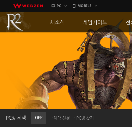
PC
MOBILE
새소식
게임가이드
전
공지사항
게임 특징
통
업데이트
서버가이드
공
이벤트
신병훈련소
히스토리
세부가이드
R
PC방으로간다
통합보급센터
PC방 혜택
OFF
혜택 신청
PC방 찾기