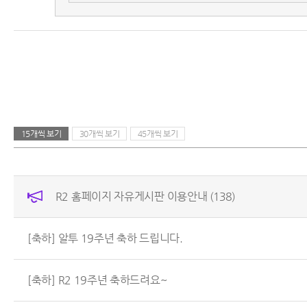
15개씩 보기
30개씩 보기
45개씩 보기
R2 홈페이지 자유게시판 이용안내
(138)
[축하] 알투 19주년 축하 드립니다.
[축하] R2 19주년 축하드려요~