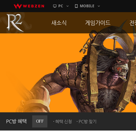
PC
MOBILE
새소식
게임가이드
전
공지사항
게임 특징
통
업데이트
서버가이드
공
이벤트
신병훈련소
히스토리
세부가이드
R
PC방으로간다
통합보급센터
PC방 혜택
OFF
혜택 신청
PC방 찾기