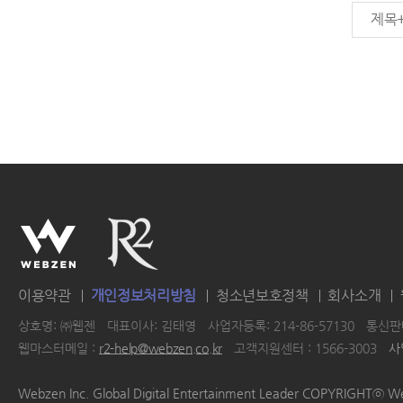
제목
이용약관
개인정보처리방침
청소년보호정책
회사소개
상호명: ㈜웹젠
대표이사: 김태영
사업자등록: 214-86-57130
통신판매
웹마스터메일 :
r2-help@webzen.co.kr
고객지원센터 : 1566-3003
사
|
|
|
|
Webzen Inc. Global Digital Entertainment Leader COPYRIGHTⓒ W