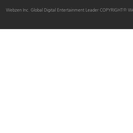
|
|
|
|
Webzen Inc. Global Digital Entertainment Leader COPYRIGHTⓒ W