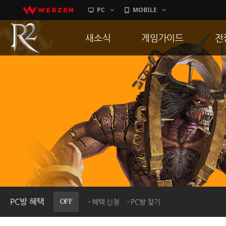
PC
MOBILE
새소식
게임가이드
전
공지사항
게임 특징
통
업데이트
서버가이드
공
이벤트
신병훈련소
히스토리
세부가이드
R
PC방으로간다
통합보급센터
PC방 혜택
OFF
혜택 신청
PC방 찾기