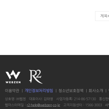
제목
이용약관
개인정보처리방침
청소년보호정책
회사소개
상호명: ㈜웹젠
대표이사: 김태영
사업자등록: 214-86-57130
통신판매
웹마스터메일 :
r2-help@webzen.co.kr
고객지원센터 : 1566-3003
사