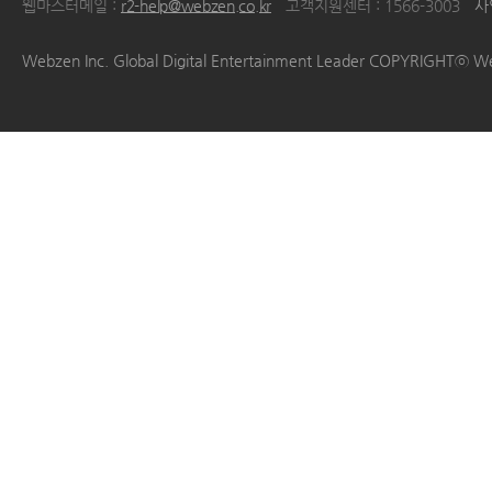
웹마스터메일 :
r2-help@webzen.co.kr
고객지원센터 : 1566-3003
사
|
|
|
|
Webzen Inc. Global Digital Entertainment Leader COPYRIGHTⓒ W