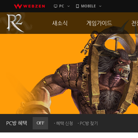
PC
MOBILE
새소식
게임가이드
전
공지사항
게임 특징
통
업데이트
서버가이드
공
이벤트
신병훈련소
히스토리
세부가이드
R
PC방으로간다
통합보급센터
PC방 혜택
OFF
혜택 신청
PC방 찾기