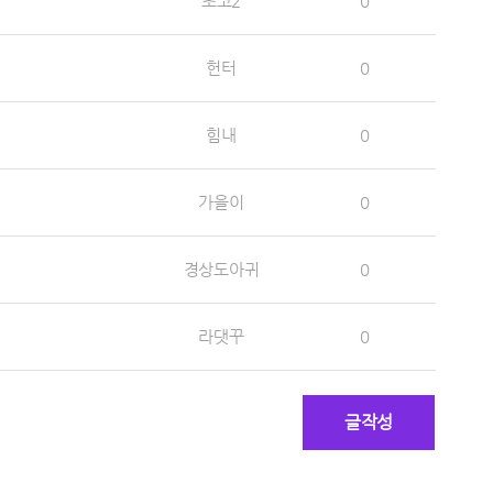
초코2
0
헌터
0
힘내
0
가을이
0
경상도아귀
0
라댓꾸
0
글작성