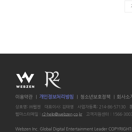
이용약관
개인정보처리방침
청소년보호정책
회사소
상호명: ㈜웹젠
대표이사: 김태영
사업자등록: 214-86-57130
웹마스터메일 :
r2-help@webzen.co.kr
고객지원센터 : 1566-300
|
|
|
Webzen Inc. Global Digital Entertainment Leader COPYRIG