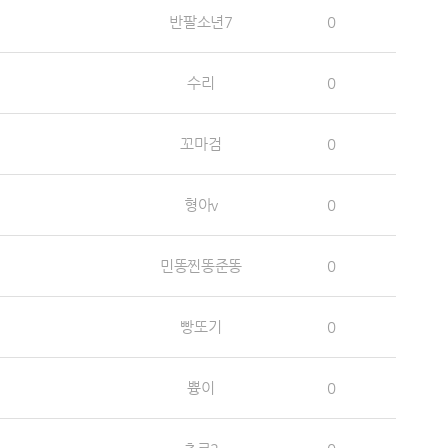
반팔소년7
0
수리
0
꼬마검
0
형아v
0
민똥찐똥준똥
0
빵또기
0
쁑이
0