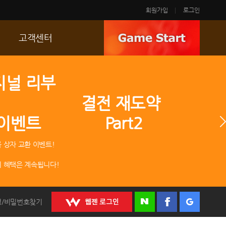
회원가입
로그인
고객센터
FAQ
지널 리부
p
문의/신고
 결전 재도약
R2 SC
 이벤트 Part2
운영정책
 상자 교환 이벤트!
 혜택은 계속됩니다!
정/비밀번호찾기