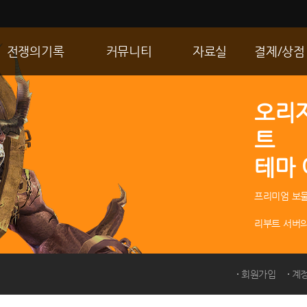
전쟁의기록
커뮤니티
자료실
결제/상점
통합 길드전
자유게시판
게임다운로드
R2 WShop
오리
공성 & 스팟
이미지게시판
갤러리
마이 Wsho
트
랭킹
동영상게시판
내 캐시
테마
R2Match
TIP게시판
GM노트
프리미엄 보물
리부트 서버의
회원가입
계