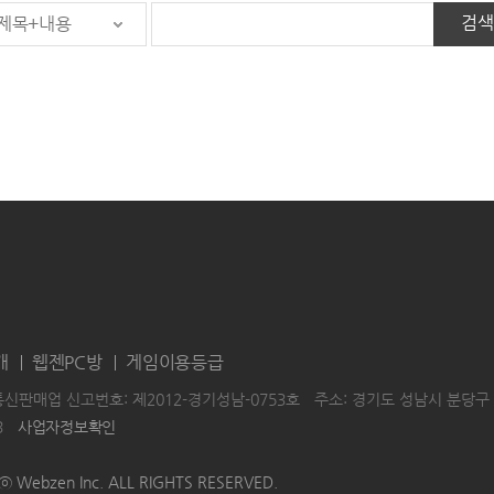
검색
제목+내용
개
웹젠PC방
게임이용등급
통신판매업 신고번호: 제2012-경기성남-0753호
주소: 경기도 성남시 분당구 
3
사업자정보확인
|
|
HTⓒ Webzen Inc. ALL RIGHTS RESERVED.