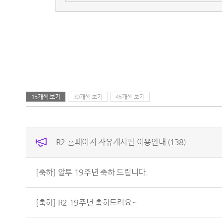
15개씩 보기
30개씩 보기
45개씩 보기
R2 홈페이지 자유게시판 이용안내
(138)
[축하] 알투 19주년 축하 드립니다.
[축하] R2 19주년 축하드려요~