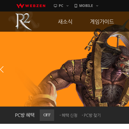
PC
MOBILE
새소식
게임가이드
공지사항
게임 특징
업데이트
서버가이드
이벤트
신병훈련소
히스토리
세부가이드
PC방으로간다
통합보급센터
PC방 혜택
OFF
혜택 신청
PC방 찾기