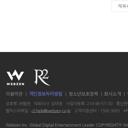
제목
이용약관
개인정보처리방침
청소년보호정책
회사소개
상호명: ㈜웹젠
대표이사: 김태영
사업자등록: 214-86-57130
통신판매
웹마스터메일 :
r2-help@webzen.co.kr
고객지원센터 : 1566-3003
사
|
|
|
|
Webzen Inc. Global Digital Entertainment Leader COPYRIGHTⓒ W