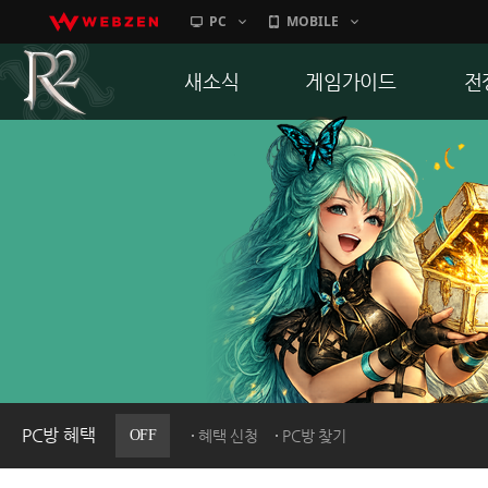
PC
MOBILE
새소식
게임가이드
전
공지사항
게임 특징
통
업데이트
서버가이드
공
이벤트
신병훈련소
히스토리
세부가이드
R
PC방으로간다
통합보급센터
PC방 혜택
OFF
혜택 신청
PC방 찾기