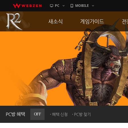
PC
MOBILE
새소식
게임가이드
전
공지사항
게임 특징
통
업데이트
서버가이드
공
이벤트
신병훈련소
히스토리
세부가이드
R
PC방으로간다
통합보급센터
PC방 혜택
OFF
혜택 신청
PC방 찾기