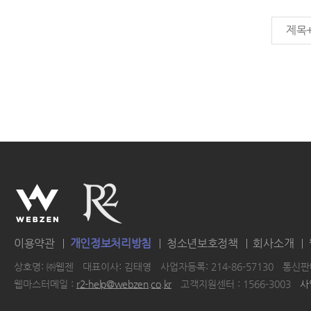
제목
이용약관
개인정보처리방침
청소년보호정책
회사소개
상호명: ㈜웹젠
대표이사: 김태영
사업자등록: 214-86-57130
통신판매
웹마스터메일 :
r2-help@webzen.co.kr
고객지원센터 : 1566-3003
사
|
|
|
|