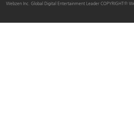
Webzen Inc. Global Digital Entertainment Leader COPYRIGHTⓒ W