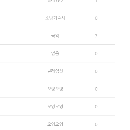
클레임샷
1
소방기술사
0
극악
7
없음
0
클레임샷
0
오잉오잉
0
오잉오잉
0
오잉오잉
0