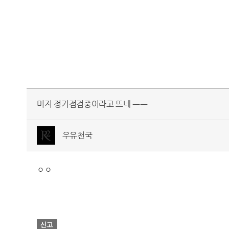
머지 정기점검중이라고 뜨네 ㅡㅡ
우유천국
ㅇㅇ