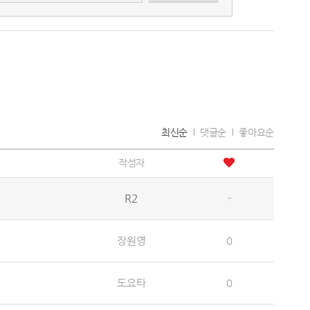
최신순
댓글순
좋아요순
작성자
R2
-
장원영
0
도요타
0