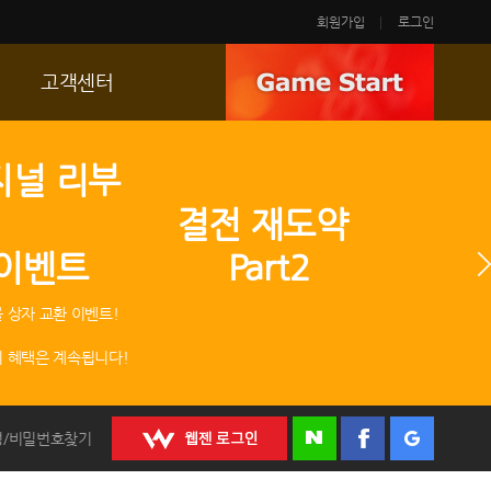
회원가입
로그인
고객센터
FAQ
지널 리부
p
문의/신고
 결전 재도약
R2 SC
 이벤트 Part2
운영정책
 상자 교환 이벤트!
 혜택은 계속됩니다!
정/비밀번호찾기