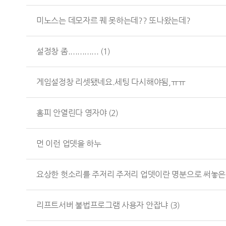
미노스는 데모자르 퀘 못하는데?? 또나왔는데?
설정창 좀.............
(1)
게임설정창 리셋됐네요.세팅 다시해야됨,ㅠㅠ
홈피 안열린다 영자야
(2)
먼 이런 업뎃을 하누
요상한 헛소리를 주저리 주저리 업뎃이란 명분으로 써놓은.
리프트서버 불법프로그램 사용자 안잡냐
(3)