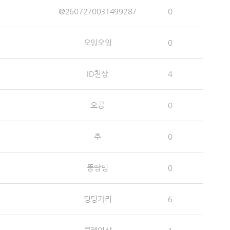
@2607270031499287
0
오잉오잉
0
ID천상
4
오공
0
추
0
뚱땅밍
0
딩딩가리
6