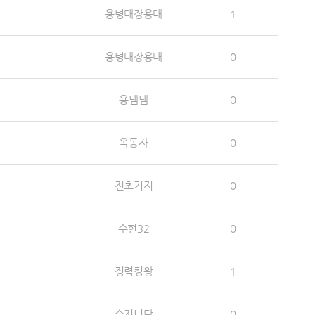
용병대장용대
1
용병대장용대
0
용냄냄
0
옥동자
0
전초기지
0
수현32
0
정력킹왕
1
슈지니닷
0