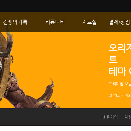
전쟁의기록
커뮤니티
자료실
결제/상점
통합 길드전
자유게시판
게임다운로드
R2 WShop
오리
공성 & 스팟
이미지게시판
갤러리
마이 Wsho
트
랭킹
동영상게시판
내 캐시
테마
R2Match
TIP게시판
GM노트
프리미엄 보물
리부트 서버의
회원가입
계