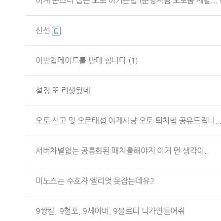
이계 몬스터 잡는 오토 이기는법 (운영자님 오토좀 제발...
신선
이번업데이트를 반대 합니다
(1)
설정 또 리셋됬네
오토 신고 및 오픈태섭 이계사냥 오토 퇴치법 공유드립니..
서버차별없는 공통화된 패치를해야지 이거 먼 생각이..
미노스는 수호자 엘리엇 못잡는데유?
9쌍칼, 9철포, 9세이버, 9블로디 니가만들어줘