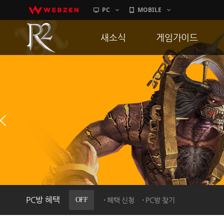
PC
MOBILE
새소식
게임가이드
공지사항
게임 특징
업데이트
서버가이드
이벤트
신병훈련소
히스토리
세부가이드
PC방으로간다
통합보급센터
PC방 혜택
OFF
혜택 신청
PC방 찾기