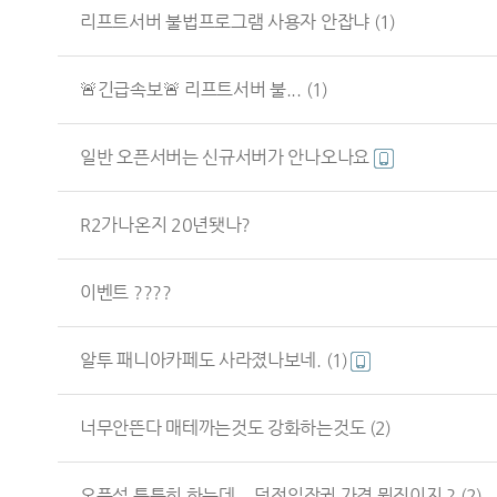
리프트서버 불법프로그램 사용자 안잡냐
(1)
🚨긴급속보🚨 리프트서버 불...
(1)
일반 오픈서버는 신규서버가 안나오나요
R2가나온지 20년됏나?
이벤트 ????
알투 패니아카페도 사라졌나보네.
(1)
너무안뜬다 매테까는것도 강화하는것도
(2)
오픈섭 틈틈히 하는데 ...던전입장권 가격 뭔짓이지 ?
(2)