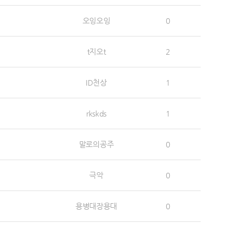
오잉오잉
0
t지오t
2
ID천상
1
rkskds
1
말로의공주
0
극악
0
용병대장용대
0