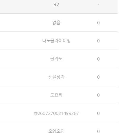
R2
-
없음
0
나도몰라이이잉
0
몰라도
0
선물상자
0
도요타
0
@2607270031499287
0
오잉오잉
0