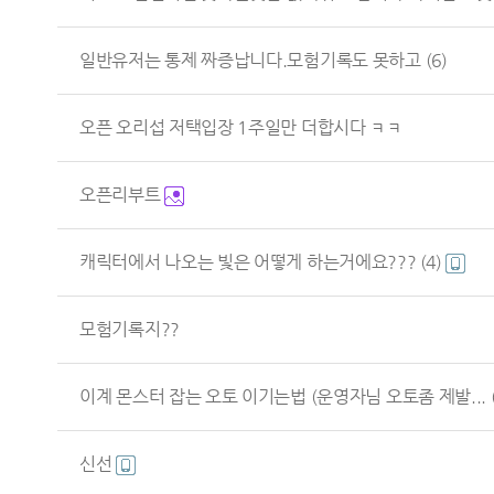
일반유저는 통제 짜증납니다.모험기록도 못하고
(6)
오픈 오리섭 저택입장 1주일만 더합시다 ㅋㅋ
오픈리부트
캐릭터에서 나오는 빛은 어떻게 하는거에요???
(4)
모험기록지??
이계 몬스터 잡는 오토 이기는법 (운영자님 오토좀 제발...
신선