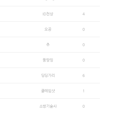
ID천상
4
오공
0
추
0
뚱땅밍
0
딩딩가리
6
클레임샷
1
소방기술사
0