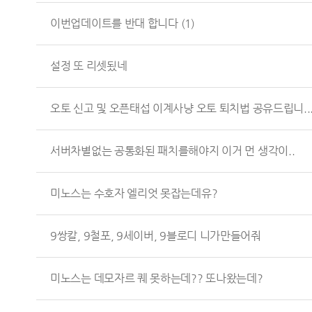
이번업데이트를 반대 합니다
(1)
설정 또 리셋됬네
오토 신고 및 오픈태섭 이계사냥 오토 퇴치법 공유드립니..
서버차별없는 공통화된 패치를해야지 이거 먼 생각이..
미노스는 수호자 엘리엇 못잡는데유?
9쌍칼, 9철포, 9세이버, 9블로디 니가만들어줘
미노스는 데모자르 퀘 못하는데?? 또나왔는데?