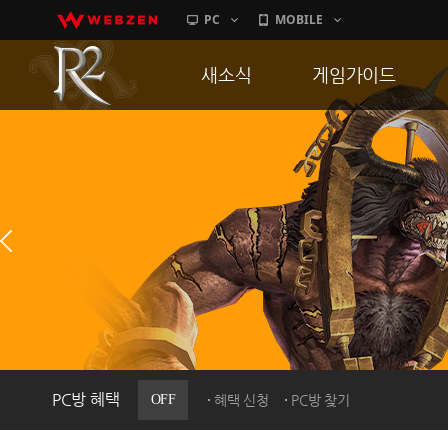
PC
MOBILE
새소식
게임가이드
공지사항
게임 특징
업데이트
서버가이드
이벤트
신병훈련소
히스토리
세부가이드
PC방으로간다
통합보급센터
PC방 혜택
OFF
혜택 신청
PC방 찾기