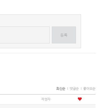
등록
최신순
댓글순
좋아요순
작성자