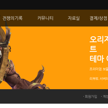
전쟁의기록
커뮤니티
자료실
결제/상점
통합 길드전
자유게시판
게임다운로드
R2 WShop
오리
공성 & 스팟
이미지게시판
갤러리
마이 Wsho
트
랭킹
동영상게시판
내 캐시
테마
R2Match
TIP게시판
GM노트
프리미엄 보물
리부트 서버의
회원가입
계