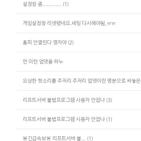
설정창 좀.............
(1)
게임설정창 리셋됐네요.세팅 다시해야됨,ㅠㅠ
홈피 안열린다 영자야
(2)
먼 이런 업뎃을 하누
요상한 헛소리를 주저리 주저리 업뎃이란 명분으로 써놓은.
리프트서버 불법프로그램 사용자 안잡냐
(3)
리프트서버 불법프로그램 사용자 안잡냐
(1)
🚨긴급속보🚨 리프트서버 불...
(1)