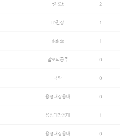
t지오t
2
ID천상
1
rkskds
1
말로의공주
0
극악
0
용병대장용대
0
용병대장용대
1
용병대장용대
0