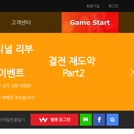
회원가입
로그인
고객센터
FAQ
지널 리부
p
문의/신고
 결전 재도약
R2 SC
 이벤트 Part2
운영정책
 상자 교환 이벤트!
 혜택은 계속됩니다!
정/비밀번호찾기