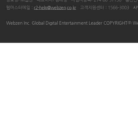
웹마스터메일 :
r2-help@webzen.co.kr
고객지원센터 : 1566-3003
사
|
|
|
|
Webzen Inc. Global Digital Entertainment Leader COPYRIGHTⓒ W