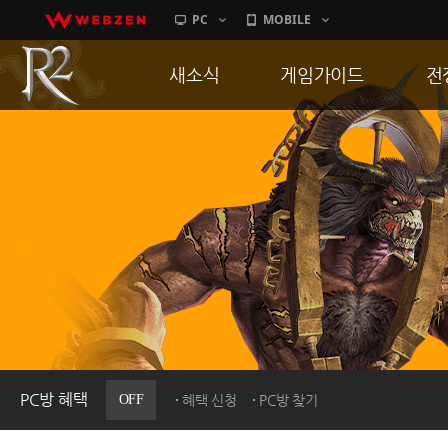
PC
MOBILE
새소식
게임가이드
전
공지사항
게임 특징
통
업데이트
서버가이드
공
이벤트
신병훈련소
히스토리
세부가이드
R
PC방으로간다
통합보급센터
PC방 혜택
OFF
혜택 신청
PC방 찾기