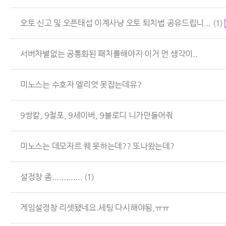
오토 신고 및 오픈태섭 이계사냥 오토 퇴치법 공유드립니...
(1)
서버차별없는 공통화된 패치를해야지 이거 먼 생각이..
미노스는 수호자 엘리엇 못잡는데유?
9쌍칼, 9철포, 9세이버, 9블로디 니가만들어줘
미노스는 데모자르 퀘 못하는데?? 또나왔는데?
설정창 좀.............
(1)
게임설정창 리셋됐네요.세팅 다시해야됨,ㅠㅠ