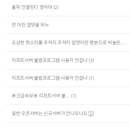
홈피 안열린다 영자야
(2)
먼 이런 업뎃을 하누
요상한 헛소리를 주저리 주저리 업뎃이란 명분으로 써놓은...
리프트서버 불법프로그램 사용자 안잡냐
(3)
리프트서버 불법프로그램 사용자 안잡냐
(1)
🚨긴급속보🚨 리프트서버 불...
(1)
일반 오픈서버는 신규서버가 안나오나요