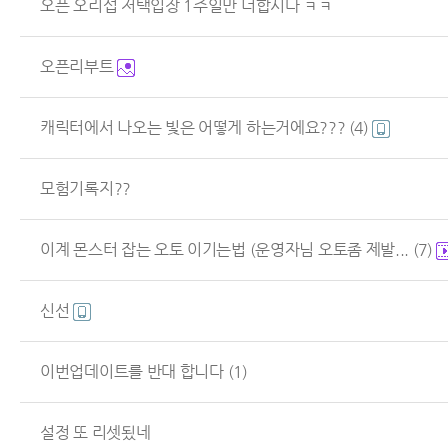
오픈 오리섭 저택입장 1주일만 더합시다 ㅋㅋ
오픈리부트
캐릭터에서 나오는 빛은 어떻게 하는거에요???
(4)
모험기록지??
이계 몬스터 잡는 오토 이기는법 (운영자님 오토좀 제발...
(7)
신선
이번업데이트를 반대 합니다
(1)
설정 또 리셋됬네