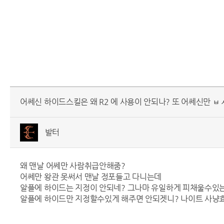
어쎄신 하이드스킬은 왜 R2 에 사용이 안되나? 또 어쎄신만 ㅂ
발터
왜 맨날 어쎄만 사람취급안해줌?
어쎄만 왕관 못써서 맨날 정포들고 다니는데
알플에 하이드는 지정이 안되네? 그나마 유일하게 피채울수있는 
알플에 하이드만 지정할수있게 해주면 안되겟니? 나이트 사냥효