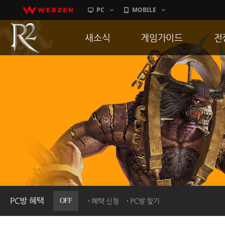
PC
MOBILE
새소식
게임가이드
전
공지사항
게임 특징
통
업데이트
서버가이드
공
이벤트
신병훈련소
히스토리
세부가이드
R
PC방으로간다
통합보급센터
PC방 혜택
OFF
혜택 신청
PC방 찾기