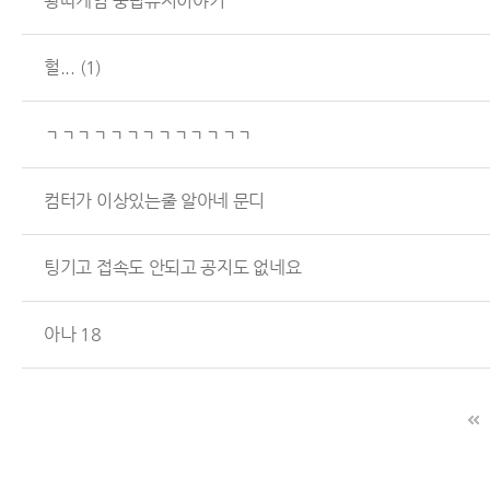
왕따게임 중립유저이야기
헐...
(1)
ㄱㄱㄱㄱㄱㄱㄱㄱㄱㄱㄱㄱㄱ
컴터가 이상있는줄 알아네 문디
팅기고 접속도 안되고 공지도 없네요
아나 18