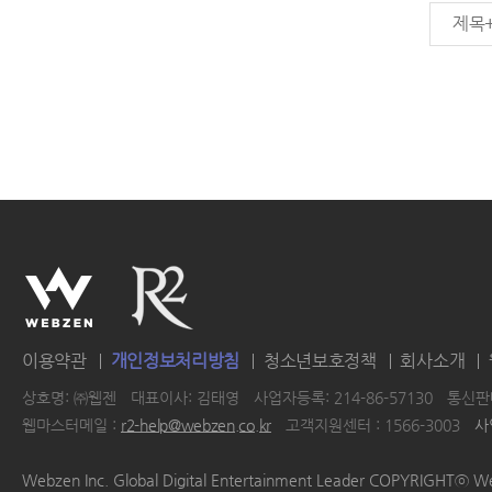
제목
이용약관
개인정보처리방침
청소년보호정책
회사소개
상호명: ㈜웹젠
대표이사: 김태영
사업자등록: 214-86-57130
통신판매
웹마스터메일 :
r2-help@webzen.co.kr
고객지원센터 : 1566-3003
사
|
|
|
|
Webzen Inc. Global Digital Entertainment Leader COPYRIGHTⓒ W