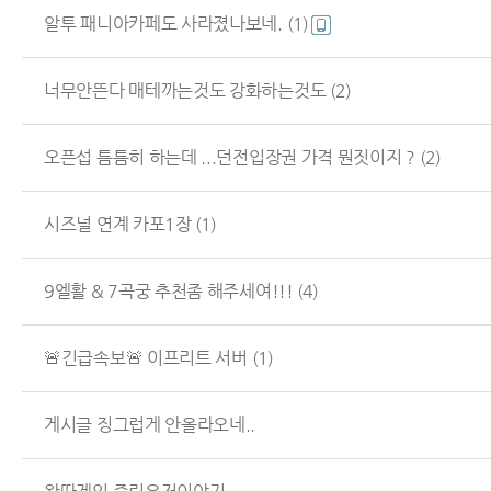
알투 패니아카페도 사라졌나보네.
(1)
너무안뜬다 매테까는것도 강화하는것도
(2)
오픈섭 틈틈히 하는데 ...던전입장권 가격 뭔짓이지 ?
(2)
시즈널 연계 카포1장
(1)
9엘활 & 7곡궁 추천좀 해주세여!!!
(4)
🚨긴급속보🚨 이프리트 서버
(1)
게시글 징그럽게 안올라오네..