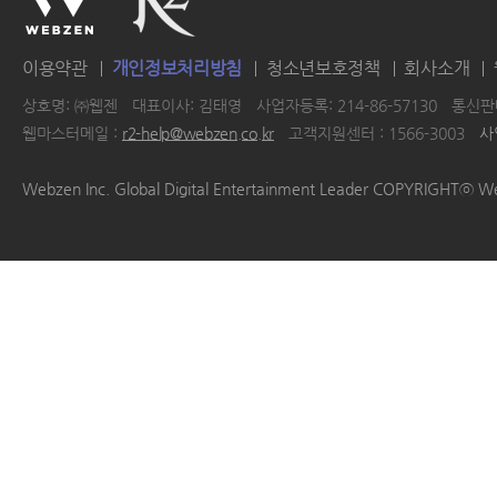
이용약관
개인정보처리방침
청소년보호정책
회사소개
상호명: ㈜웹젠
대표이사: 김태영
사업자등록: 214-86-57130
통신판매
웹마스터메일 :
r2-help@webzen.co.kr
고객지원센터 : 1566-3003
사
|
|
|
|
Webzen Inc. Global Digital Entertainment Leader COPYRIGHTⓒ W