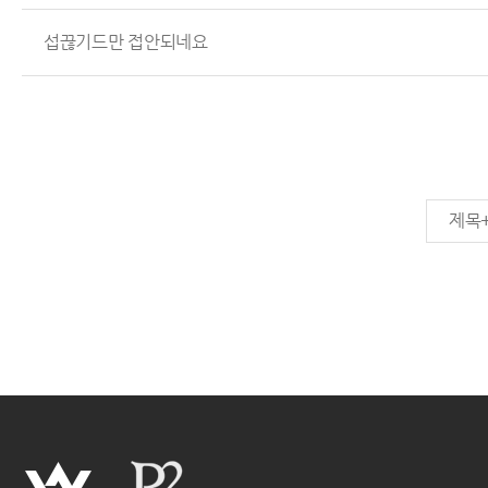
섭끊기드만 접안되네요
제목