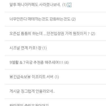
알투 패니아카페도 사라졌나보네.
(1)
너무안뜬다 매테까는것도 강화하는것도
(2)
오픈섭 틈틈히 하는데 ...던전입장권 가격 뭔짓이지 ?
(2)
시즈널 연계 카포1장
(1)
9엘활 & 7곡궁 추천좀 해주세여!!!
(4)
🚨긴급속보🚨 이프리트 서버
(1)
게시글 징그럽게 안올라오네..
왕따게임 중립유저이야기