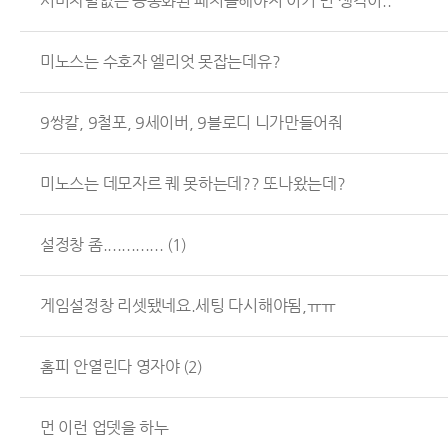
서버차별없는 공통화된 패치를해야지 이거 먼 생각이..
미노스는 수호자 엘리엇 못잡는데유?
9쌍칼, 9철포, 9세이버, 9블로디 니가만들어줘
미노스는 데모자르 퀘 못하는데?? 또나왔는데?
설정창 좀.............
(1)
게임설정창 리셋됐네요.세팅 다시해야됨,ㅠㅠ
홈피 안열린다 영자야
(2)
먼 이런 업뎃을 하누