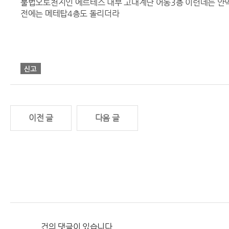
불법오토천지인 에르테스 내부 고대계단 어동3층 이런데는 안
전에는 메테탑4층도 돌리더라
이전 글
다음 글
건의 댓글이 있습니다.