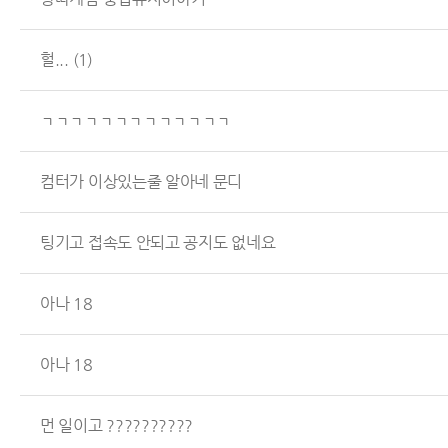
헐...
(1)
ㄱㄱㄱㄱㄱㄱㄱㄱㄱㄱㄱㄱㄱ
컴터가 이상있는줄 알아네 문디
팅기고 접속도 안되고 공지도 없네요
아나 18
아나 18
먼 일이고 ??????????