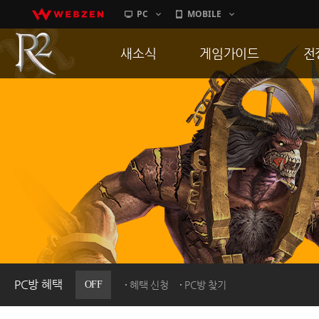
PC
MOBILE
새소식
게임가이드
전
공지사항
게임 특징
통
업데이트
서버가이드
공
이벤트
신병훈련소
히스토리
세부가이드
R
PC방으로간다
통합보급센터
PC방 혜택
OFF
혜택 신청
PC방 찾기