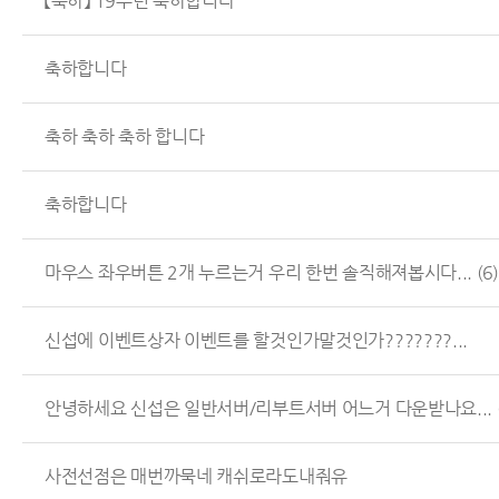
【축하】 19주년 축하합니다
축하합니다
축하 축하 축하 합니다
축하합니다
마우스 좌우버튼 2개 누르는거 우리 한번 솔직해져봅시다...
(6)
신섭에 이벤트상자 이벤트를 할것인가말것인가???????...
안녕하세요 신섭은 일반서버/리부트서버 어느거 다운받나요...
사전선점은 매번까묵네 캐쉬로라도내줘유