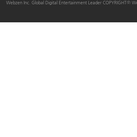
Webzen Inc. Global Digital Entertainment Leader COPYRIGHTⓒ W