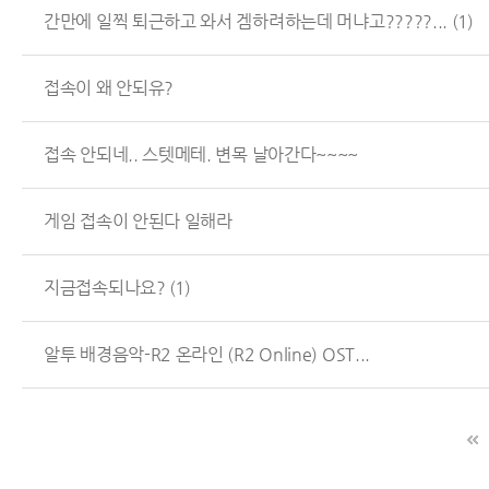
간만에 일찍 퇴근하고 와서 겜하려하는데 머냐고?????...
(1)
접속이 왜 안되유?
접속 안되네.. 스텟메테. 변목 날아간다~~~~
게임 접속이 안된다 일해라
지금접속되나요?
(1)
알투 배경음악-R2 온라인 (R2 Online) OST...