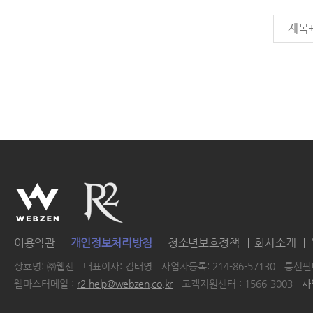
제목
이용약관
개인정보처리방침
청소년보호정책
회사소개
상호명: ㈜웹젠
대표이사: 김태영
사업자등록: 214-86-57130
통신판매
웹마스터메일 :
r2-help@webzen.co.kr
고객지원센터 : 1566-3003
사
|
|
|
|