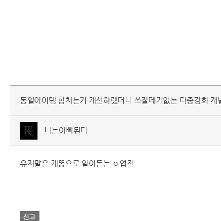
동일아이템 합치는거 개선하랬더니 쓰잘데기없는 다중강화 개발하
나는아빠된다
유저말은 개똥으로 알아듣는 ㅇ엽전