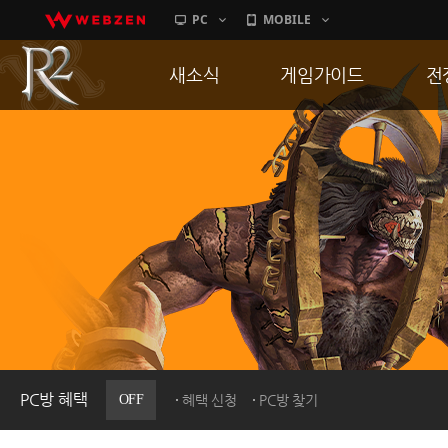
PC
MOBILE
새소식
게임가이드
전
공지사항
게임 특징
통
업데이트
서버가이드
공
이벤트
신병훈련소
히스토리
세부가이드
R
PC방으로간다
통합보급센터
PC방 혜택
OFF
혜택 신청
PC방 찾기