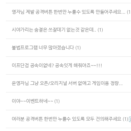
영자님 제발 공격버튼 한번만 누를수 있도록 만들어주세요...
(1
시야가리는 숨결은 쓰잘데기 없는것 같은데..
(1)
불법프로그램 너무 많아졌습니다
(1)
이프단검 공속이없네? 공속잇게 해줘야죠~~!!!
운영자님 그냥 오픈/오리지널 서버 없애고 게임이용 정량...
이야~~이벤트하네~~
(1)
여러분 공격버튼 한번만 누를수 있도록 모두 건의해주세요
(1)