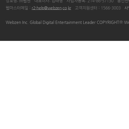
상호명: ㈜웹젠
대표이사: 김태영
사업자등록: 214-86-57130
통신판매
웹마스터메일 :
r2-help@webzen.co.kr
고객지원센터 : 1566-3003
사
|
|
|
|
Webzen Inc. Global Digital Entertainment Leader COPYRIGHTⓒ W