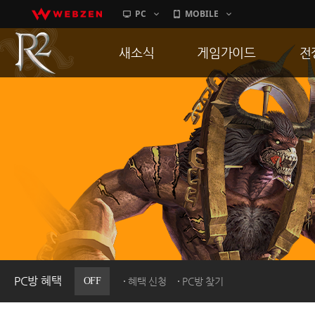
PC
MOBILE
새소식
게임가이드
전
공지사항
게임 특징
통
업데이트
서버가이드
공
이벤트
신병훈련소
히스토리
세부가이드
R
PC방으로간다
통합보급센터
PC방 혜택
OFF
혜택 신청
PC방 찾기