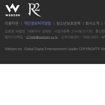
이용약관
개인정보처리방침
청소년보호정책
회사소개
상호명: ㈜웹젠
대표이사: 김태영
사업자등록: 214-86-57130
통신판매
웹마스터메일 :
r2-help@webzen.co.kr
고객지원센터 : 1566-3003
사
|
|
|
|
Webzen Inc. Global Digital Entertainment Leader COPYRIGHTⓒ W