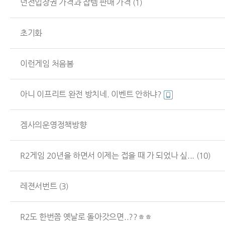
던전입장권 가격과 잡템 판매 가격
(1)
초기화
이런게임 처음봄
아니 이프리트 완전 방치네. 이벤트 안하냐?
겜사의운영정책방향
R2게임 20년을 하면서 이제는 접을 때 가 되었나 싶...
(10)
레젼서번트
(3)
R2도 한번쯤 옛날로 돌아갓으면..??ㅎㅎ