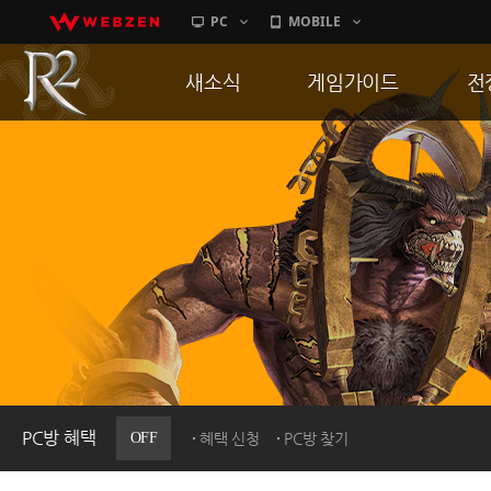
PC
MOBILE
새소식
게임가이드
전
공지사항
게임 특징
통
업데이트
서버가이드
공
이벤트
신병훈련소
히스토리
세부가이드
R
PC방으로간다
통합보급센터
PC방 혜택
OFF
혜택 신청
PC방 찾기