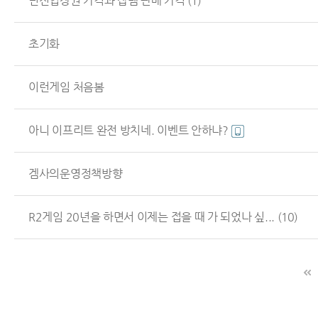
던전입장권 가격과 잡템 판매 가격
(1)
초기화
이런게임 처음봄
아니 이프리트 완전 방치네. 이벤트 안하냐?
겜사의운영정책방향
R2게임 20년을 하면서 이제는 접을 때 가 되었나 싶...
(10)