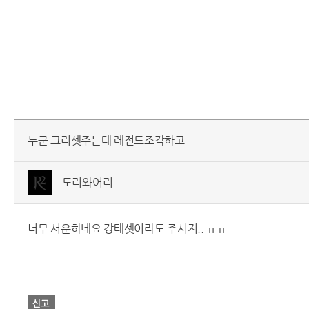
누군 그리셋주는데 레전드조각하고
도리와어리
너무 서운하네요 강태셋이라도 주시지.. ㅠㅠ