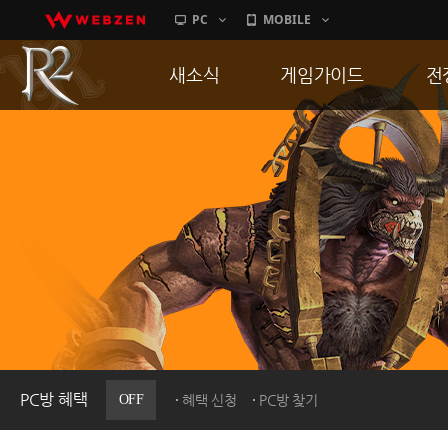
PC
MOBILE
새소식
게임가이드
전
공지사항
게임 특징
통
업데이트
서버가이드
공
이벤트
신병훈련소
히스토리
세부가이드
R
PC방으로간다
통합보급센터
PC방 혜택
OFF
혜택 신청
PC방 찾기