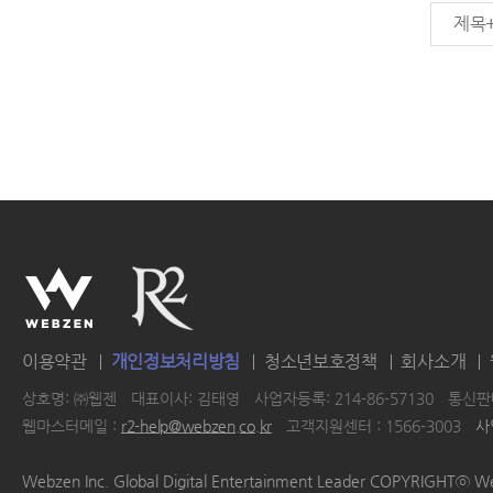
제목
이용약관
개인정보처리방침
청소년보호정책
회사소개
상호명: ㈜웹젠
대표이사: 김태영
사업자등록: 214-86-57130
통신판매
웹마스터메일 :
r2-help@webzen.co.kr
고객지원센터 : 1566-3003
사
|
|
|
|
Webzen Inc. Global Digital Entertainment Leader COPYRIGHTⓒ W