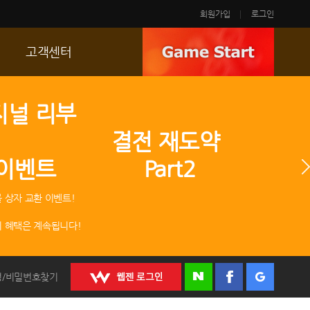
회원가입
로그인
고객센터
FAQ
지널 리부
p
문의/신고
 결전 재도약
R2 SC
 이벤트 Part2
운영정책
 상자 교환 이벤트!
 혜택은 계속됩니다!
정/비밀번호찾기