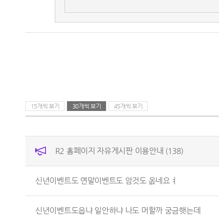
15개씩 보기
30개씩 보기
45개씩 보기
R2 홈페이지 자유게시판 이용안내
(138)
신년이벤트도 연말이벤트도 암것도 옶네요ㅕ
신년이벤트도읍냐 일안하냐 나도 머할까 궁금햇는데