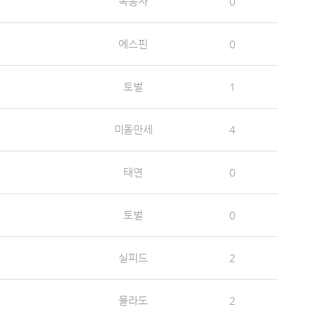
옥동자
0
에스핀
0
토벌
1
미돌만세
4
태연
0
토벌
0
실피드
2
몰라도
2