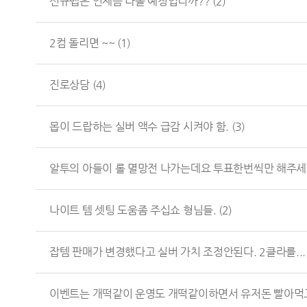
신규맵은 언제쯤 나올 예정입니까??
(2)
2컴 돌리면 ~~
(1)
진로상담
(4)
몹이 드랍하는 실버 액수 급감 시켜야 함.
(3)
알투의 아들이 롤 멸망전 나가는데요 투표한번씩만 해주세.
나이트 템 셋팅 도움좀 주십쇼 형님들.
(2)
잡템 판매가 변경했다고 실버 가치 조정안된다. 2클라를..
이벤트는 개떡같이 운영도 개떡같이하면서 유저돈 빨아먹고.