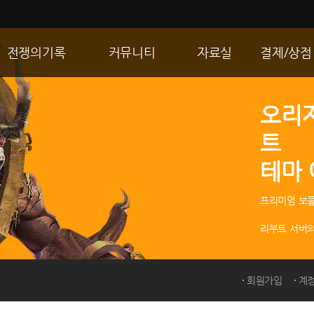
전쟁의기록
커뮤니티
자료실
결제/상점
통합 길드전
자유게시판
게임다운로드
R2 WShop
오리
공성 & 스팟
이미지게시판
갤러리
마이 Wsho
트
랭킹
동영상게시판
내 캐시
테마
R2Match
TIP게시판
GM노트
프리미엄 보물
리부트 서버의
회원가입
계