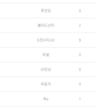
후안잉
0
블러드산타
2
0천사미소0
9
토벌
0
ID천상
0
옥동자
0
복e
1