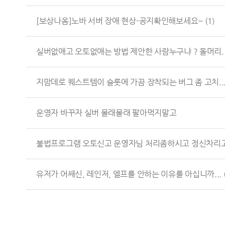
[보상나옴]노바 서버 장애 현상-공지확인해보세요~
(1)
실버없애고 오토없애는 방법 제안한 사람누구냐 ? 돌머리..
지맘데로 퀘스트템이 슬롯에 가끔 장착되는 버그 좀 고치..
운영자 바꾸자 실버 몰래몰래 팔아먹지말고
불법프로그램 오토신고 운영자님 처리좀하시고 정신차리고 .
유저가 어쌔신, 레인저, 엘프를 안하는 이유를 아십니까...