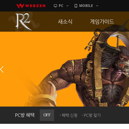
PC
MOBILE
새소식
게임가이드
공지사항
게임 특징
업데이트
서버가이드
이벤트
신병훈련소
히스토리
세부가이드
PC방으로간다
통합보급센터
PC방 혜택
OFF
혜택 신청
PC방 찾기