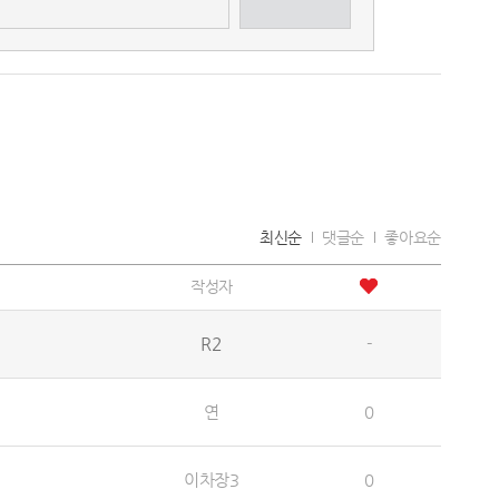
최신순
댓글순
좋아요순
작성자
R2
-
연
0
이차장3
0