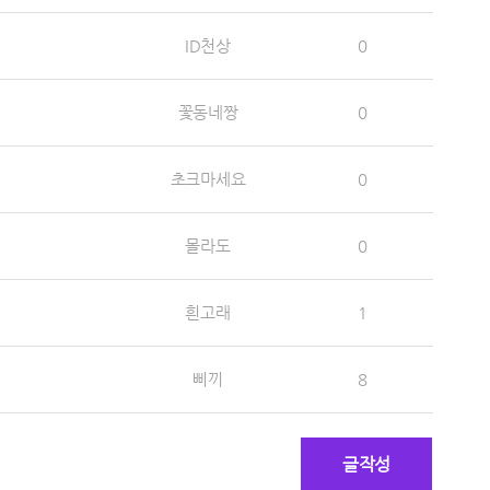
ID천상
0
꽃동네짱
0
초크마세요
0
몰라도
0
흰고래
1
삐끼
8
글작성