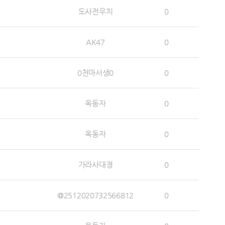
도사전우치
0
AK47
0
0천마서생0
0
옥동자
0
옥동자
0
가라사대경
0
@2512020732566812
0