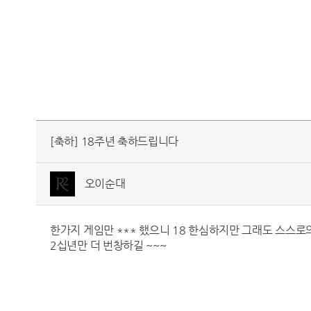
[축하] 18주년 축하드립니다
오이순대
한가지 게임만 *** 했으니 18 한심하지만 그래도 스스
2십년만 더 번창하길 ~~~