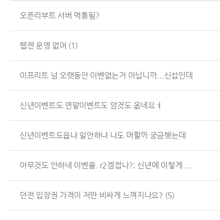
오픈리부트 서버 먹통됨?
웹젠 운영 없어
(1)
이프리트 넘 오랫동안 이벤없는거 아닙니까...신섭인데
신년이벤트도 연말이벤트도 암것도 옶네요ㅕ
신년이벤트도읍냐 일안하냐 나도 머할까 궁금햇는데
아무것도 안하네 이벤을. r2겜접나?; 신년에 이렇게 ...
던전 입장권 가격이 저만 비싸게 느껴지나요?
(5)