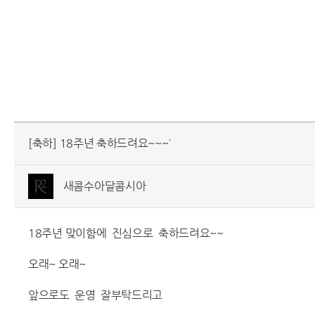
[축하] 18주년 축하드려요~~~`
새콤수아달콤시아
18주년 맞이함에 진심으로 축하드려요~~
오래~ 오래~
앞으로도 운영 잘부탁드리고