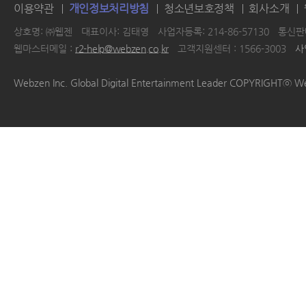
이용약관
개인정보처리방침
청소년보호정책
회사소개
상호명: ㈜웹젠
대표이사: 김태영
사업자등록: 214-86-57130
통신판매
웹마스터메일 :
r2-help@webzen.co.kr
고객지원센터 : 1566-3003
사
|
|
|
|
Webzen Inc. Global Digital Entertainment Leader COPYRIGHTⓒ W