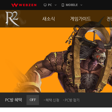
PC
MOBILE
새소식
게임가이드
전
공지사항
게임 특징
통
업데이트
서버가이드
공
이벤트
신병훈련소
히스토리
세부가이드
R
PC방으로간다
통합보급센터
PC방 혜택
OFF
혜택 신청
PC방 찾기