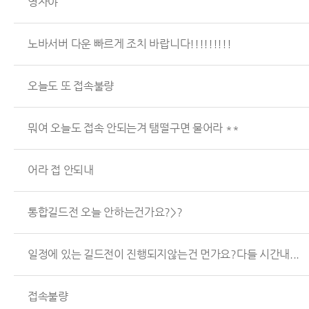
영자야
노바서버 다운 빠르게 조치 바랍니다!!!!!!!!!
오늘도 또 접속불량
뭐여 오늘도 접속 안되는겨 탬떨구면 물어라 **
어라 접 안되내
통합길드전 오늘 안하는건가요?>?
일정에 있는 길드전이 진행되지않는건 먼가요?다들 시간내...
접속불량