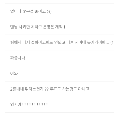
얼마나 좋은걸 줄려고
(3)
맨날 사과만 처하고 운영은 개떡 !
팅해서 다시 접하려고해도 안되고 다른 서버에 들어가려해...
(1
짜증나내
아놔
2틀내내 뭐하는건지 ?? 무료로 하는것도 아니고
영자야!!!!!!!!!!!!!!!!