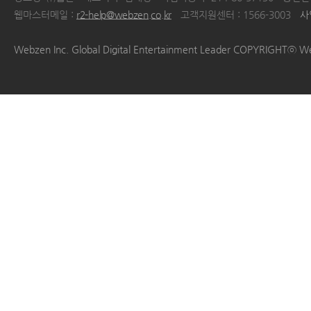
웹마스터메일 :
r2-help@webzen.co.kr
고객지원센터 : 1566-3003
사
|
|
|
|
Webzen Inc. Global Digital Entertainment Leader COPYRIGHTⓒ W