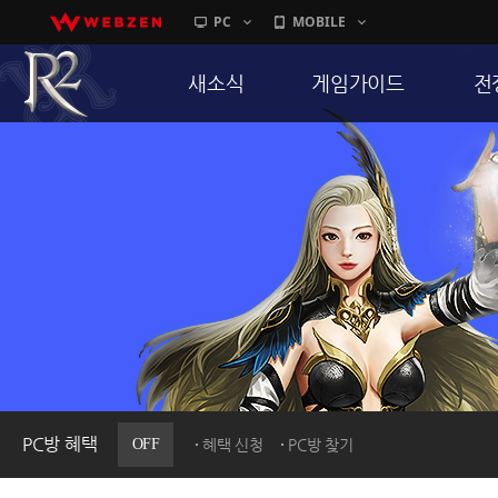
PC
MOBILE
새소식
게임가이드
전
공지사항
게임 특징
통
업데이트
서버가이드
공
이벤트
신병훈련소
히스토리
세부가이드
R
PC방으로간다
통합보급센터
PC방 혜택
OFF
혜택 신청
PC방 찾기