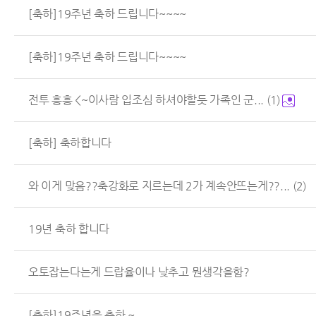
[축하]19주년 축하 드립니다~~~~
[축하]19주년 축하 드립니다~~~~
전투 흥흥 <~이사람 입조심 하셔야할듯 가족인 군...
(1)
[축하] 축하합니다
와 이게 맞음??축강화로 지르는데 2가 계속안뜨는게??...
(2)
19년 축하 합니다
오토잡는다는게 드랍율이나 낮추고 뭔생각을함?
[축하]19주년을 축하 ~