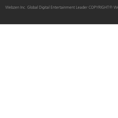
|
|
|
|
Webzen Inc. Global Digital Entertainment Leader COPYRIGHTⓒ W