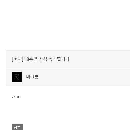
[축하]18주년 진심 축하합니다
바그릇
ㅊㅎ