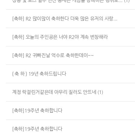
상층 및 보스 일부 던전 통제는 게임을 방해하는 행위로...
(1)
[축하] R2 많이많이 축하한다 더욱 많은 유저의 사랑...
[축하] 오늘의 주인공은 너야 R2야 계속 번창해라
[축하] R2 귀빠진날 억수로 축하한데이~~
{ 축 하 } 19년 축하드립니다
계정 락걸린거같은데 아무리 질러도 안뜨네
(1)
[축하]19주년 축하합니다
[축하]19주년 축하합니다