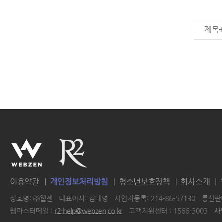
제목
이용약관
개인정보처리방침
청소년보호정책
회사소개
상호명: ㈜웹젠
대표이사: 김태영
사업자등록: 214-86-57130
통신판매
웹마스터메일 :
r2-help@webzen.co.kr
고객지원센터 : 1566-3003
사