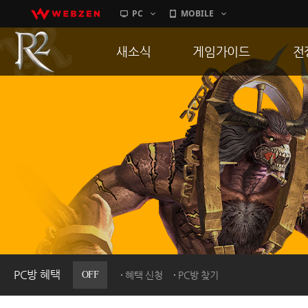
PC
MOBILE
새소식
게임가이드
전
공지사항
게임 특징
통
업데이트
서버가이드
공
이벤트
신병훈련소
히스토리
세부가이드
R
PC방으로간다
통합보급센터
PC방 혜택
OFF
혜택 신청
PC방 찾기