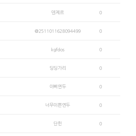
덴제르
0
@2511011628094499
0
kgfdos
0
딩딩가리
0
이삐연두
0
너무이쁜연두
0
단힌
0