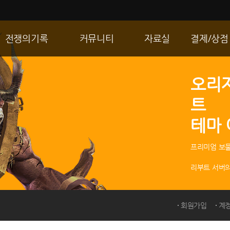
전쟁의기록
커뮤니티
자료실
결제/상점
통합 길드전
자유게시판
게임다운로드
R2 WShop
오리
공성 & 스팟
이미지게시판
갤러리
마이 Wsho
트
랭킹
동영상게시판
내 캐시
테마
R2Match
TIP게시판
GM노트
프리미엄 보물
리부트 서버의
회원가입
계