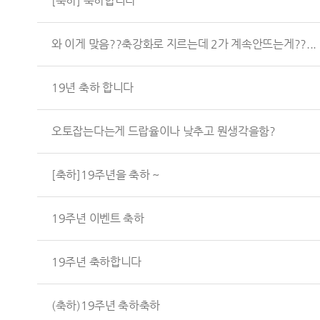
[축하] 축하합니다
와 이게 맞음??축강화로 지르는데 2가 계속안뜨는게??...
19년 축하 합니다
오토잡는다는게 드랍율이나 낮추고 뭔생각을함?
[축하]19주년을 축하 ~
19주년 이벤트 축하
19주년 축하합니다
(축하)19주년 축하축하