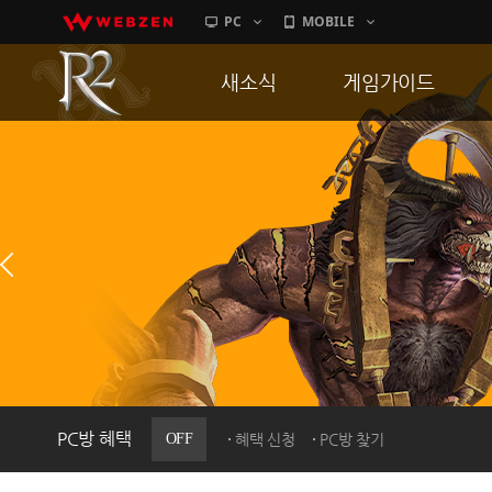
PC
MOBILE
새소식
게임가이드
공지사항
게임 특징
업데이트
서버가이드
이벤트
신병훈련소
히스토리
세부가이드
PC방으로간다
통합보급센터
PC방 혜택
OFF
혜택 신청
PC방 찾기