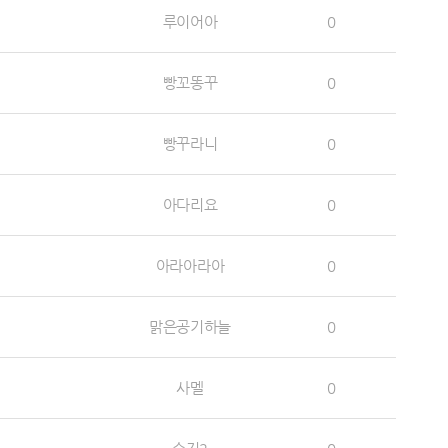
루이어아
0
빵꼬똥꾸
0
빵꾸라니
0
아다리요
0
아라아라아
0
맑은공기하늘
0
사멜
0