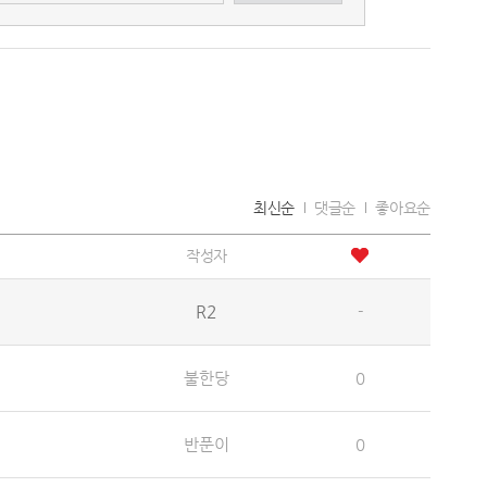
최신순
댓글순
좋아요순
작성자
R2
-
불한당
0
반푼이
0