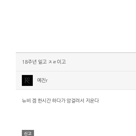
18주년 일고 ㅈㄹ이고
예진r
뉴비 겜 한시간 하다가 암걸려서 지운다