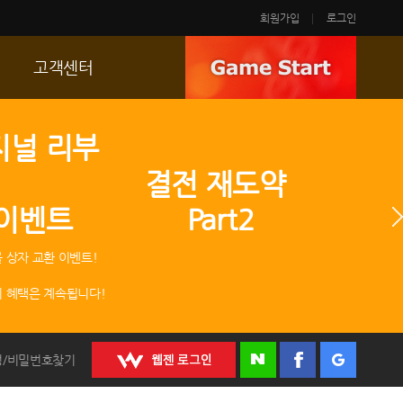
회원가입
로그인
고객센터
FAQ
지널 리부
p
문의/신고
 결전 재도약
R2 SC
 이벤트 Part2
운영정책
 상자 교환 이벤트!
 혜택은 계속됩니다!
정/비밀번호찾기