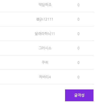
덕담하죠
0
@jjh12111
0
달려라하늬11
0
그러시소
0
쿠퀴
0
짜바리4
0
글작성