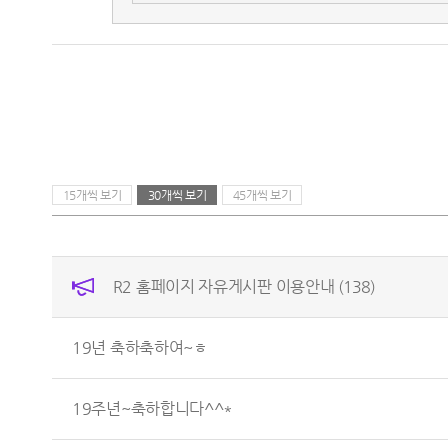
15개씩 보기
30개씩 보기
45개씩 보기
R2 홈페이지 자유게시판 이용안내
(138)
19년 축하축하여~ㅎ
19주년~축하합니다^^*