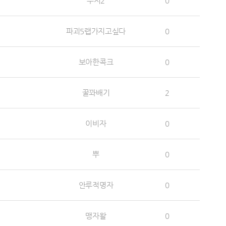
수지2
0
파괴5랩가지고싶다
0
보아한콕크
0
꿀꽈배기
2
이비자
0
뿌
0
안루적명자
0
맹자왈
0