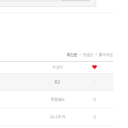
최신순
댓글순
좋아요순
작성자
R2
-
투왕@4
0
슈나우저
0