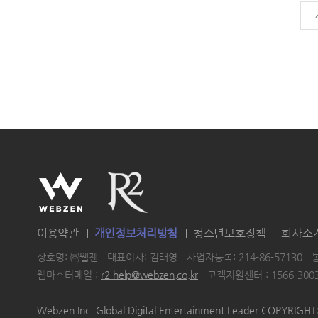
이용약관
개인정보처리방침
청소년보호정책
회사소
상호명: ㈜웹젠
대표이사: 김태영
사업자등록: 214-86-57130
웹마스터메일 :
r2-help@webzen.co.kr
고객지원센터 : 1566-300
|
|
|
Webzen Inc. Global Digital Entertainment Leader COPYRIG