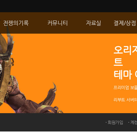
전쟁의기록
커뮤니티
자료실
결제/상점
통합 길드전
자유게시판
게임다운로드
R2 WShop
오리
공성 & 스팟
이미지게시판
갤러리
마이 Wsho
트
랭킹
동영상게시판
내 캐시
테마
R2Match
TIP게시판
GM노트
프리미엄 보물
리부트 서버의
회원가입
계