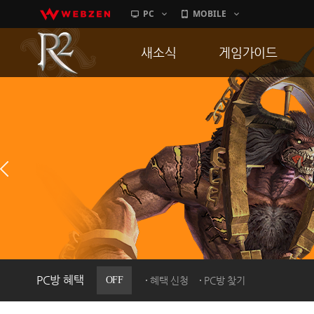
PC
MOBILE
새소식
게임가이드
공지사항
게임 특징
업데이트
서버가이드
이벤트
신병훈련소
히스토리
세부가이드
PC방으로간다
통합보급센터
PC방 혜택
OFF
혜택 신청
PC방 찾기