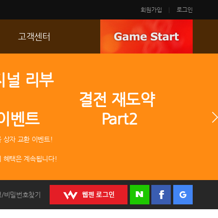
회원가입
로그인
고객센터
FAQ
지널 리부
p
문의/신고
 결전 재도약
R2 SC
 이벤트 Part2
운영정책
 상자 교환 이벤트!
 혜택은 계속됩니다!
정/비밀번호찾기