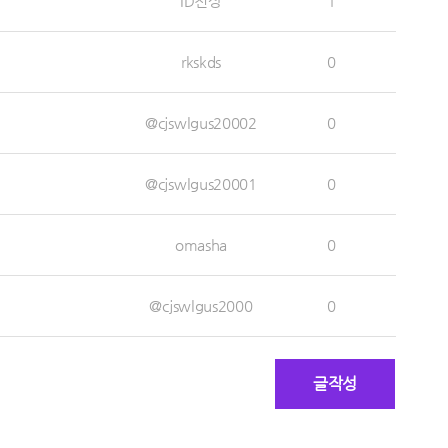
ID천상
1
rkskds
0
@cjswlgus20002
0
@cjswlgus20001
0
omasha
0
@cjswlgus2000
0
글작성