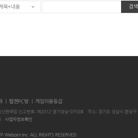
검색
제목+내용
개
웹젠PC방
게임이용등급
통신판매업 신고번호: 제2012-경기성남-0753호
주소: 경기도 성남시 분당구 
3
사업자정보확인
|
|
HTⓒ Webzen Inc. ALL RIGHTS RESERVED.