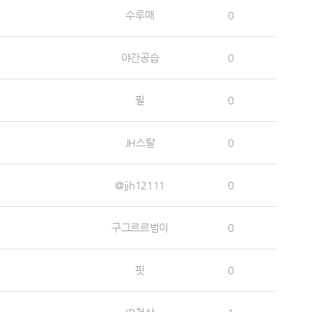
수루매
0
야간공습
0
필
0
JH스탈
0
@jjh12111
0
구그르르범이
0
핏
0